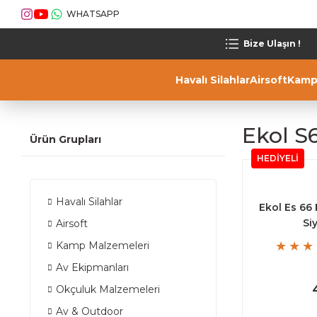
WHATSAPP
Bize Ulaşın !
Havalı Silahlar
Airsoft
Kamp
Ekol S
Ürün Grupları
HEDİYELİ
Havalı Silahlar
Ekol Es 66
Si
Airsoft
Kamp Malzemeleri
Av Ekipmanları
Okçuluk Malzemeleri
Av & Outdoor