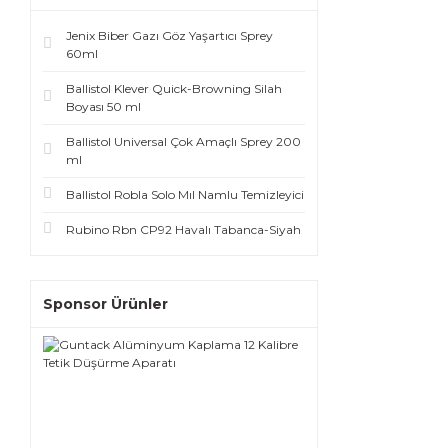
Jenix Biber Gazı Göz Yaşartıcı Sprey
60ml
Ballistol Klever Quick-Browning Silah
Boyası 50 ml
Ballistol Universal Çok Amaçlı Sprey 200
ml
Ballistol Robla Solo Mıl Namlu Temizleyici
Rubino Rbn CP92 Havalı Tabanca-Siyah
Sponsor Ürünler