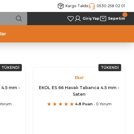
Kargo Takibi
0530 258 02 01
Giriş Yap
Sepetim
lar
TÜKENDİ
TÜKENDİ
Ekol
 4.5 mm -
EKOL ES 66 Havalı Tabanca 4.5 mm -
Saten
 Yorum
4.8 Puan
- 0 Yorum