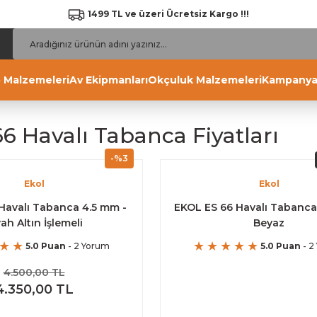
1499 TL ve üzeri Ücretsiz Kargo !!!
 Malzemeleri
Av Ekipmanları
Okçuluk Malzemeleri
Kampanya
66 Havalı Tabanca Fiyatları
-%3
Ekol
Ekol
 Havalı Tabanca 4.5 mm -
EKOL ES 66 Havalı Tabanca
yah Altın İşlemeli
Beyaz
5.0 Puan
- 2 Yorum
5.0 Puan
- 2
4.500,00 TL
4.350,00 TL