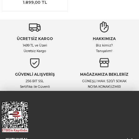
1.899,00 TL
ÜCRETSİZ KARGO
HAKKIMIZA
1499 TL ve Üzeri
Biz kimiz?
Ücretsiz Kargo
Tanışalım!
GÜVENLİ ALIŞVERİŞ
MAĞAZAMIZA BEKLERİZ
256 BIT SSL
GÜNEŞLİ MAH. 520/1 SOKAK
Sertifika ile Güvenli
NO:9A KONAK\İZMİR