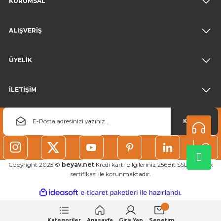
KURUMSAL
ALIŞVERİŞ
ÜYELİK
İLETİŞİM
KAYDOL
Copyright 2025 ©
beyav.net
Kredi kartı bilgileriniz 256Bit SSL güvenlik
sertifikası ile korunmaktadır.
ideasoft
ile
e-
hazırlandı.
ticaret
paketleri
Kategoriler
Anasayfa
Giriş Yap
Sepetim