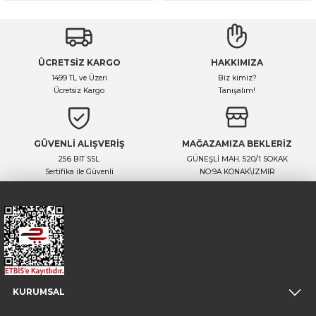
ÜCRETSİZ KARGO
HAKKIMIZA
1499 TL ve Üzeri
Biz kimiz?
Ücretsiz Kargo
Tanışalım!
GÜVENLİ ALIŞVERİŞ
MAĞAZAMIZA BEKLERİZ
256 BIT SSL
GÜNEŞLİ MAH. 520/1 SOKAK
Sertifika ile Güvenli
NO:9A KONAK\İZMİR
KURUMSAL