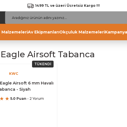
1499 TL ve üzeri Ücretsiz Kargo !!!
 Malzemeleri
Av Ekipmanları
Okçuluk Malzemeleri
Kampanya
 Eagle Airsoft Tabanca
TÜKENDİ
KWC
Eagle Airsoft 6 mm Havalı
abanca - Siyah
5.0 Puan
- 2 Yorum