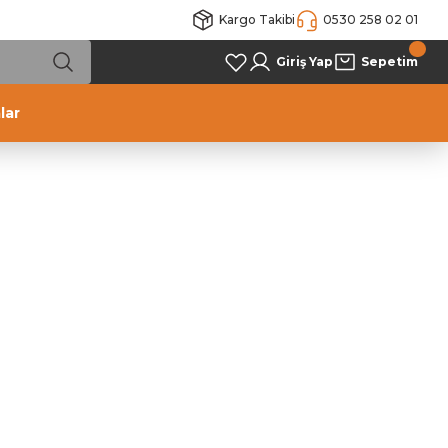
Kargo Takibi
0530 258 02 01
Giriş Yap
Sepetim
lar