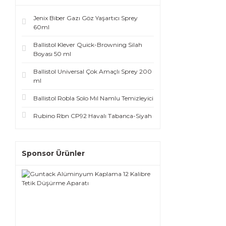
Jenix Biber Gazı Göz Yaşartıcı Sprey
60ml
Ballistol Klever Quick-Browning Silah
Boyası 50 ml
Ballistol Universal Çok Amaçlı Sprey 200
ml
Ballistol Robla Solo Mıl Namlu Temizleyici
Rubino Rbn CP92 Havalı Tabanca-Siyah
Sponsor Ürünler