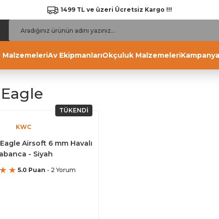
1499 TL ve üzeri Ücretsiz Kargo !!!
 Malzemeleri
Av Ekipmanları
Okçuluk Malzemeleri
Kampanya
 Eagle
TÜKENDİ
KWC
Eagle Airsoft 6 mm Havalı
abanca - Siyah
5.0 Puan
- 2 Yorum