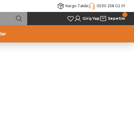
Kargo Takibi
0530 258 02 01
Giriş Yap
Sepetim
lar