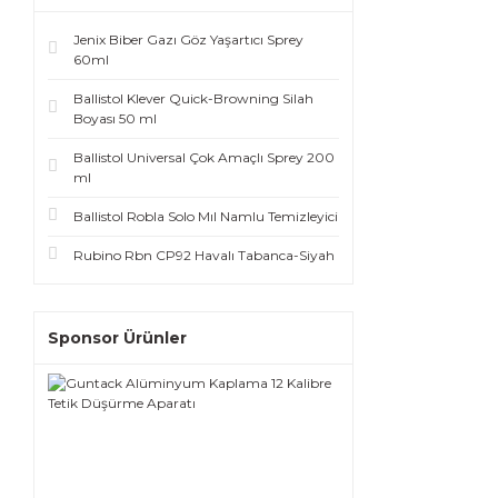
Jenix Biber Gazı Göz Yaşartıcı Sprey
60ml
Ballistol Klever Quick-Browning Silah
Boyası 50 ml
Ballistol Universal Çok Amaçlı Sprey 200
ml
Ballistol Robla Solo Mıl Namlu Temizleyici
Rubino Rbn CP92 Havalı Tabanca-Siyah
Sponsor Ürünler