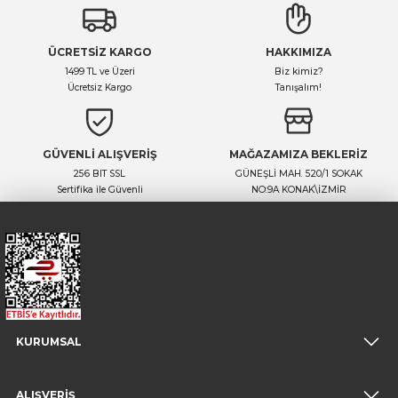
ÜCRETSİZ KARGO
HAKKIMIZA
1499 TL ve Üzeri
Biz kimiz?
Ücretsiz Kargo
Tanışalım!
GÜVENLİ ALIŞVERİŞ
MAĞAZAMIZA BEKLERİZ
256 BIT SSL
GÜNEŞLİ MAH. 520/1 SOKAK
Sertifika ile Güvenli
NO:9A KONAK\İZMİR
KURUMSAL
ALIŞVERİŞ