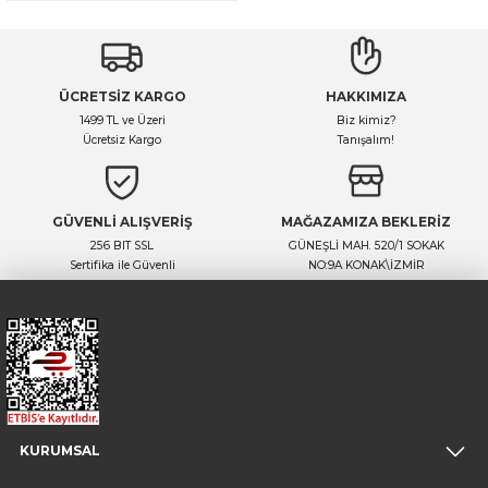
ÜCRETSİZ KARGO
HAKKIMIZA
1499 TL ve Üzeri
Biz kimiz?
Ücretsiz Kargo
Tanışalım!
GÜVENLİ ALIŞVERİŞ
MAĞAZAMIZA BEKLERİZ
256 BIT SSL
GÜNEŞLİ MAH. 520/1 SOKAK
Sertifika ile Güvenli
NO:9A KONAK\İZMİR
KURUMSAL