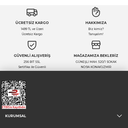
ÜCRETSİZ KARGO
HAKKIMIZA
1499 TL ve Üzeri
Biz kimiz?
Ücretsiz Kargo
Tanışalım!
GÜVENLİ ALIŞVERİŞ
MAĞAZAMIZA BEKLERİZ
256 BIT SSL
GÜNEŞLİ MAH. 520/1 SOKAK
Sertifika ile Güvenli
NO:9A KONAK\İZMİR
KURUMSAL