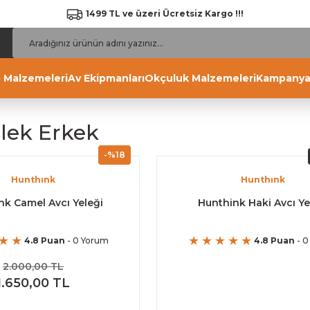
1499 TL ve üzeri Ücretsiz Kargo !!!
 Malzemeleri
Av Ekipmanları
Okçuluk Malzemeleri
Kampanya
elek Erkek
-%18
Hunthınk
Hunthınk
nk Camel Avcı Yeleği
Hunthink Haki Avcı Ye
4.8 Puan
- 0 Yorum
4.8 Puan
- 0
2.000,00 TL
1.650,00 TL