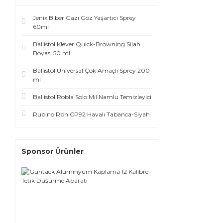
Jenix Biber Gazı Göz Yaşartıcı Sprey
60ml
Ballistol Klever Quick-Browning Silah
Boyası 50 ml
Ballistol Universal Çok Amaçlı Sprey 200
ml
Ballistol Robla Solo Mıl Namlu Temizleyici
Rubino Rbn CP92 Havalı Tabanca-Siyah
Sponsor Ürünler