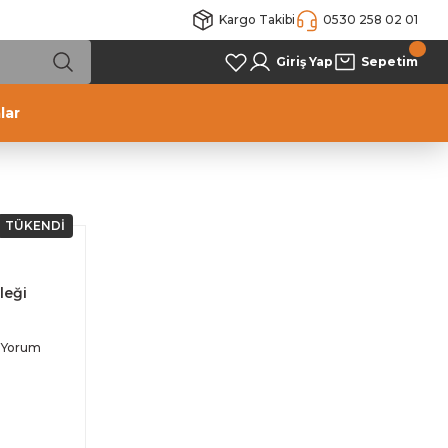
Kargo Takibi
0530 258 02 01
Giriş Yap
Sepetim
lar
TÜKENDİ
leği
 Yorum