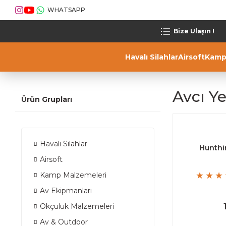
WHATSAPP
Bize Ulaşın !
Havalı Silahlar
Airsoft
Kamp
Avcı Y
Ürün Grupları
Havalı Silahlar
Hunthi
Airsoft
Kamp Malzemeleri
Av Ekipmanları
Okçuluk Malzemeleri
Av & Outdoor