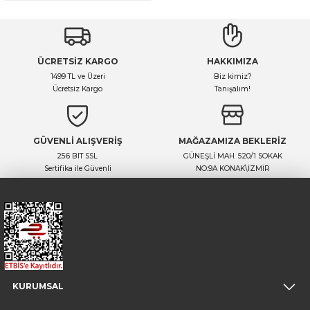
ÜCRETSİZ KARGO
HAKKIMIZA
1499 TL ve Üzeri
Biz kimiz?
Ücretsiz Kargo
Tanışalım!
GÜVENLİ ALIŞVERİŞ
MAĞAZAMIZA BEKLERİZ
256 BIT SSL
GÜNEŞLİ MAH. 520/1 SOKAK
Sertifika ile Güvenli
NO:9A KONAK\İZMİR
KURUMSAL