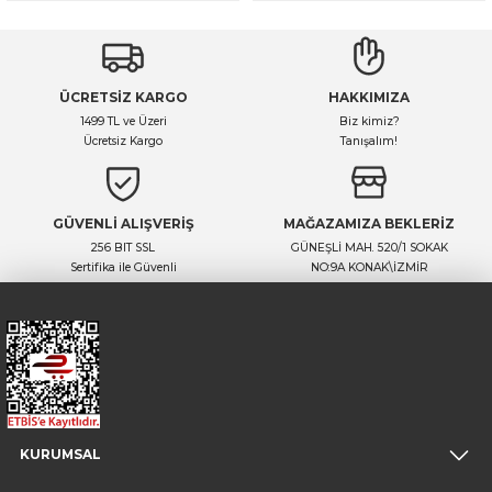
ÜCRETSİZ KARGO
HAKKIMIZA
1499 TL ve Üzeri
Biz kimiz?
Ücretsiz Kargo
Tanışalım!
GÜVENLİ ALIŞVERİŞ
MAĞAZAMIZA BEKLERİZ
256 BIT SSL
GÜNEŞLİ MAH. 520/1 SOKAK
Sertifika ile Güvenli
NO:9A KONAK\İZMİR
KURUMSAL