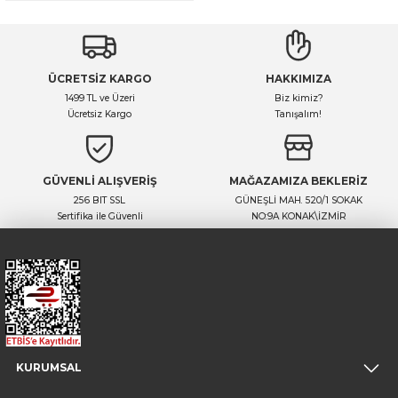
ÜCRETSİZ KARGO
HAKKIMIZA
1499 TL ve Üzeri
Biz kimiz?
Ücretsiz Kargo
Tanışalım!
GÜVENLİ ALIŞVERİŞ
MAĞAZAMIZA BEKLERİZ
256 BIT SSL
GÜNEŞLİ MAH. 520/1 SOKAK
Sertifika ile Güvenli
NO:9A KONAK\İZMİR
KURUMSAL