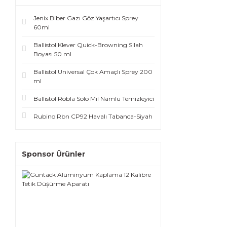
Jenix Biber Gazı Göz Yaşartıcı Sprey
60ml
Ballistol Klever Quick-Browning Silah
Boyası 50 ml
Ballistol Universal Çok Amaçlı Sprey 200
ml
Ballistol Robla Solo Mıl Namlu Temizleyici
Rubino Rbn CP92 Havalı Tabanca-Siyah
Sponsor Ürünler