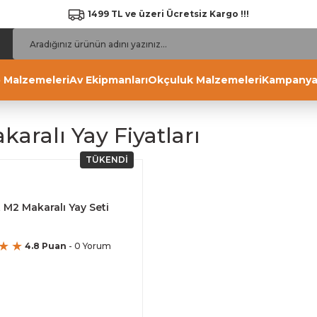
1499 TL ve üzeri Ücretsiz Kargo !!!
 Malzemeleri
Av Ekipmanları
Okçuluk Malzemeleri
Kampanya
akaralı Yay Fiyatları
TÜKENDİ
 M2 Makaralı Yay Seti
4.8 Puan
- 0 Yorum