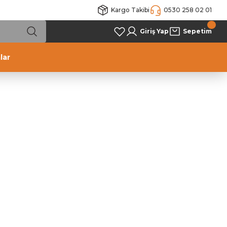
Kargo Takibi
0530 258 02 01
Giriş Yap
Sepetim
lar