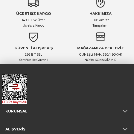
Yorum Yaz
ÜCRETSİZ KARGO
HAKKIMIZA
1499 TL ve Üzeri
Biz kimiz?
Ücretsiz Kargo
Tanışalım!
GÜVENLİ ALIŞVERİŞ
MAĞAZAMIZA BEKLERİZ
256 BIT SSL
GÜNEŞLİ MAH. 520/1 SOKAK
Sertifika ile Güvenli
NO:9A KONAK\İZMİR
KURUMSAL
ALIŞVERİŞ