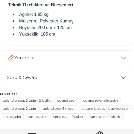
Teknik Özellikleri ve Bileşenleri
Ağırlık: 1,85 kg
Malzeme: Polyester Kumaş
Boyutlar: 200 cm x 120 cm
Yükseklik: 105 cm
Yorumlar
Soru & Cevap
Kaliteli
Etiketler :
upland brabus 2 çadır - 2 kişilik
upland çadır
upland royal aile çadırı
Ürün hakkında henüz soru sorulmamış.
Çadır fiyatı uygun ve kaliteli,mağaza iletişimden olsun hızlı kargolanması ile
upland brabus 2 çadır
upland crew 3 xl çadır
upland brabus 4 blackout çadır
pakete özen gösterilmesinden memnun kaldım.
kmap çadırı
kamp çadırı
kamp çadırı fiyatları
kamp çadırı 4 kişilik
Birol Çetik | 23/09/2023
Soru Sor