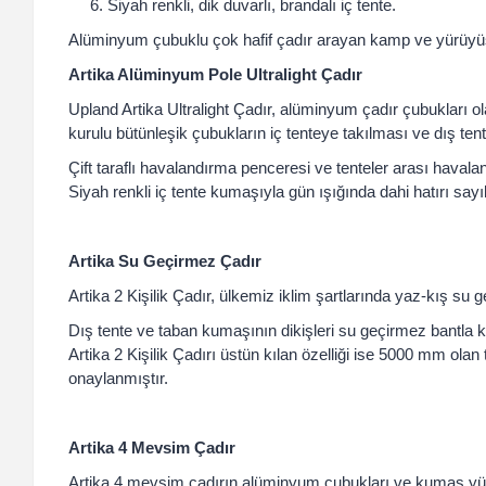
Siyah renkli, dik duvarlı, brandalı iç tente.
Alüminyum çubuklu çok hafif çadır arayan kamp ve yürüyüş tut
Artika Alüminyum Pole Ultralight Çadır
Upland Artika Ultralight Çadır, alüminyum çadır çubukları olan
kurulu bütünleşik çubukların iç tenteye takılması ve dış tente
Çift taraflı havalandırma penceresi ve tenteler arası havala
Siyah renkli iç tente kumaşıyla gün ışığında dahi hatırı sayıl
Artika Su Geçirmez Çadır
Artika 2 Kişilik Çadır, ülkemiz iklim şartlarında yaz-kış su g
Dış tente ve taban kumaşının dikişleri su geçirmez bantla 
Artika 2 Kişilik Çadırı üstün kılan özelliği ise 5000 mm ol
onaylanmıştır.
Artika 4 Mevsim Çadır
Artika 4 mevsim çadırın alüminyum çubukları ve kumaş yüzey