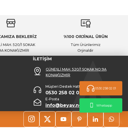
AMIZA BEKLERİZ
%100 ORJİNAL ÜRÜN
İ MAH. 520/1 SOKAK
Tüm Ürünlerimiz
9A KONAK\İZMİR
Orjinaldir
İLETİŞİM
GÜNEŞLİ MAH. 520/1 SOKAK NO:9A
KONAK\İZMİR
Müşteri Destek Hattı
0530 258 02 01
0530 258 02 01
E-Posta
info@beyav.net
Whatsapp