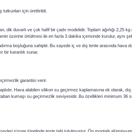
kunları için ürettirildi.
, dik duvarlı ve çok hafif bir çadır modelidir. Toplam ağırlığı 2,25 kg o
nin üzerine örtülmesi ile en fazla 3 dakika içerisinde kurulur, aynı şeki
ndırma boşluğuna sahiptir. Bu sayede iç ve dış tente arasında hava dol
ır bir karanlık sunar.
eçirmezlik garantisi verir.
kaplıdır. Hava alabilen silikon su geçirmez kaplamasına ek olarak, dı
an taban kumaşı su geçirmezlik seviyesidir. Bu özellikleri minimum 36 
leri rüzgar tünelinde teste tabi tutulmuştur. Ön montajlı alüminyum ç