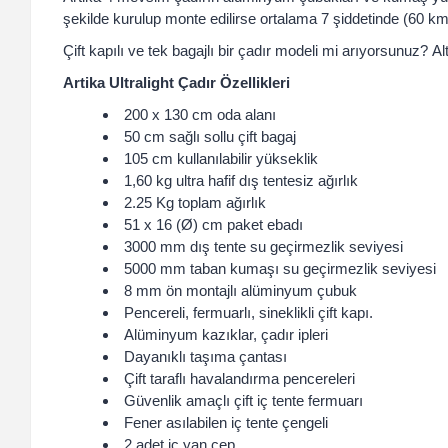
şekilde kurulup monte edilirse ortalama 7 şiddetinde (60 km/
Çift kapılı ve tek bagajlı bir çadır modeli mi arıyorsunuz? Al
Artika Ultralight Çadır Özellikleri
200 x 130 cm oda alanı
50 cm sağlı sollu çift bagaj
105 cm kullanılabilir yükseklik
1,60 kg ultra hafif dış tentesiz ağırlık
2.25 Kg toplam ağırlık
51 x 16 (Ø) cm paket ebadı
3000 mm dış tente su geçirmezlik seviyesi
5000 mm taban kumaşı su geçirmezlik seviyesi
8 mm ön montajlı alüminyum çubuk
Pencereli, fermuarlı, sineklikli çift kapı.
Alüminyum kazıklar, çadır ipleri
Dayanıklı taşıma çantası
Çift taraflı havalandırma pencereleri
Güvenlik amaçlı çift iç tente fermuarı
Fener asılabilen iç tente çengeli
2 adet iç yan cep