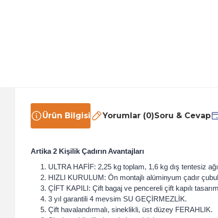
Ürün Bilgisi
Yorumlar (0)
Soru & Cevap
Artika 2 Kişilik Çadırın Avantajları
ULTRA HAFİF: 2,25 kg toplam, 1,6 kg dış tentesiz ağır
HIZLI KURULUM: Ön montajlı alüminyum çadır çubuk
ÇİFT KAPILI: Çift bagaj ve pencereli çift kapılı tasarım
3 yıl garantili 4 mevsim SU GEÇİRMEZLİK.
Çift havalandırmalı, sineklikli, üst düzey FERAHLIK.