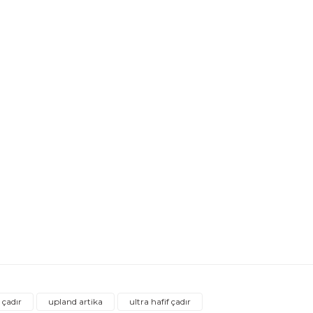
Ürün hakkında henüz soru sorulmamış.
Bu ürüne ilk yorumu siz yapın!
 çadır
upland artika
ultra hafif çadır