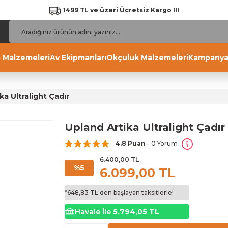
1499 TL ve üzeri Ücretsiz Kargo !!!
 Malzemeleri
Av Ekipmanları
Okçuluk Malzemeleri
Kampanya
ka Ultralight Çadır
Upland Artika Ultralight Çadır
4.8 Puan
- 0 Yorum
6.400,00 TL
%5
6.099,00 TL
*648,83 TL den başlayan taksitlerle!
Havale İle
5.794,05 TL