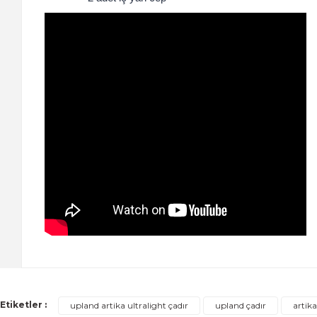
Etiketler :
upland artika ultralight çadır
upland çadır
artika