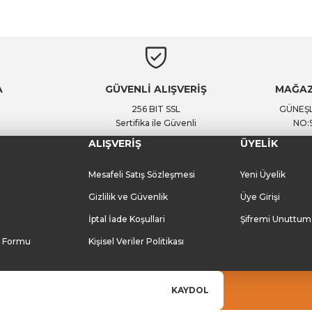
Yorum Yaz
Soru Sor
A
GÜVENLİ ALIŞVERİŞ
MAĞAZ
256 BIT SSL
GÜNEŞL
Sertifika ile Güvenli
NO:
ALIŞVERİŞ
ÜYELİK
Mesafeli Satış Sözleşmesi
Yeni Üyelik
Gizlilik ve Güvenlik
Üye Girişi
İptal İade Koşullari
Şifremi Unuttum
m Formu
Kişisel Veriler Politikası
KAYDOL