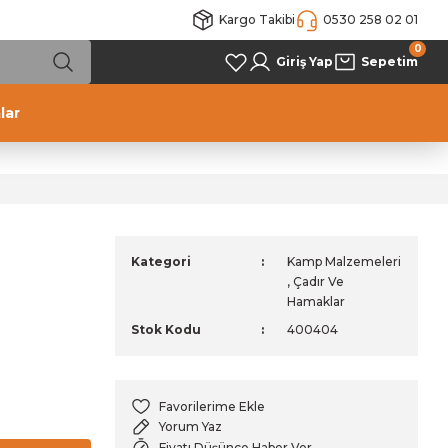
Kargo Takibi
0530 258 02 01
0
Giriş Yap
Sepetim
lar
Kategori
Kamp Malzemeleri
,
Çadır Ve
Hamaklar
Stok Kodu
400404
Yorum Yaz
Fiyatı Düşünce Haber Ver