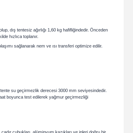
lup, dış tentesiz ağırlığı 1,60 kg hafifliğindedir. Önceden
lde hızlıca toplanır.
aşımı sağlanarak nem ve ısı transferi optimize edilir.
ş tente su geçirmezlik derecesi 3000 mm seviyesindedir.
saat boyunca test edilerek yağmur geçirmezliği
adır çubukları, alüminyum kazıkları ve ipleri doğru bir