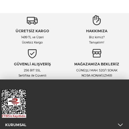
Yorum Yaz
Ürün hakkında henüz soru sorulmamış.
ÜCRETSİZ KARGO
HAKKIMIZA
Soru Sor
1499 TL ve Üzeri
Biz kimiz?
Ücretsiz Kargo
Tanışalım!
GÜVENLİ ALIŞVERİŞ
MAĞAZAMIZA BEKLERİZ
256 BIT SSL
GÜNEŞLİ MAH. 520/1 SOKAK
Sertifika ile Güvenli
NO:9A KONAK\İZMİR
KURUMSAL