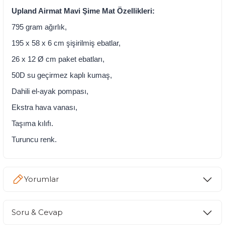
Upland Airmat Mavi Şime Mat Özellikleri:
795 gram ağırlık,
195 x 58 x 6 cm şişirilmiş ebatlar,
26 x 12 Ø cm paket ebatları,
50D su geçirmez kaplı kumaş,
Dahili el-ayak pompası,
Ekstra hava vanası,
Taşıma kılıfı.
Turuncu renk.
Yorumlar
Soru & Cevap
Bu ürüne ilk yorumu siz yapın!