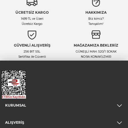
ÜCRETSİZ KARGO
HAKKIMIZA
1499 TL ve Üzeri
Biz kimiz?
Ücretsiz Kargo
Tanışalım!
GÜVENLİ ALIŞVERİŞ
MAĞAZAMIZA BEKLERİZ
256 BIT SSL
GÜNEŞLİ MAH. 520/1 SOKAK
Sertifika ile Güvenli
NO:9A KONAK\İZMİR
KURUMSAL
ALIŞVERİŞ