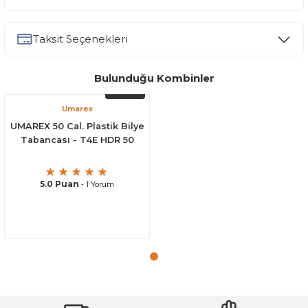
Bu ürüne ilk yorumu siz yapın!
Taksit Seçenekleri
Yorum Yaz
Ürün hakkında henüz soru sorulmamış.
Bulunduğu Kombinler
TÜKENDİ
Soru Sor
Umarex
UMAREX 50 Cal. Plastik Bilye
Tabancası - T4E HDR 50
5.0 Puan
- 1 Yorum