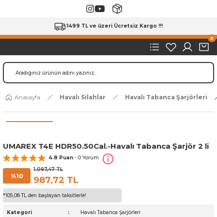
1499 TL ve üzeri Ücretsiz Kargo !!!
0
Anasayfa
Havalı Silahlar
Havalı Tabanca Şarjörleri
UMAREX T4E HDR50.50Cal.-Havalı Tabanca Şarjör 2 li
4.8 Puan
- 0 Yorum
1.097,47 TL
%10
987,72 TL
*105,08 TL den başlayan taksitlerle!
Kategori
Havalı Tabanca Şarjörleri