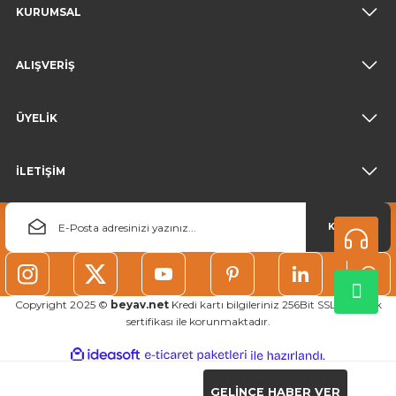
KURUMSAL
ALIŞVERİŞ
ÜYELİK
İLETİŞİM
KAYDOL
Copyright 2025 ©
beyav.net
Kredi kartı bilgileriniz 256Bit SSL güvenlik
sertifikası ile korunmaktadır.
ideasoft
ile
e-
hazırlandı.
ticaret
paketleri
GELİNCE HABER VER