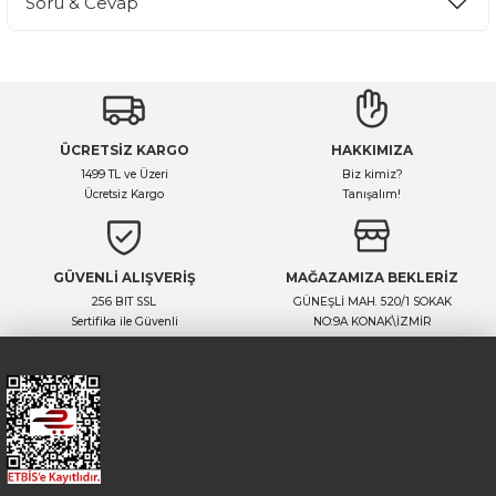
Soru & Cevap
Bu ürüne ilk yorumu siz yapın!
Yorum Yaz
Ürün hakkında henüz soru sorulmamış.
ÜCRETSİZ KARGO
HAKKIMIZA
Soru Sor
1499 TL ve Üzeri
Biz kimiz?
Ücretsiz Kargo
Tanışalım!
GÜVENLİ ALIŞVERİŞ
MAĞAZAMIZA BEKLERİZ
256 BIT SSL
GÜNEŞLİ MAH. 520/1 SOKAK
Sertifika ile Güvenli
NO:9A KONAK\İZMİR