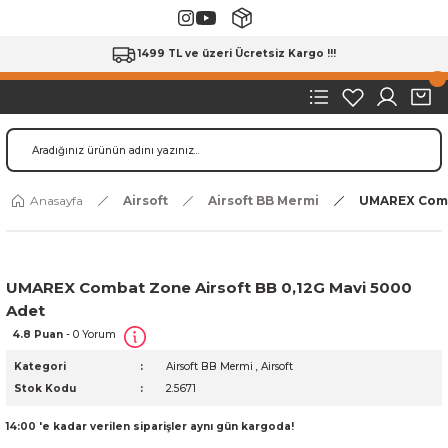
1499 TL ve üzeri Ücretsiz Kargo !!!
Anasayfa
Airsoft
Airsoft BB Mermi
UMAREX Comba
UMAREX Combat Zone Airsoft BB 0,12G Mavi 5000
Adet
4.8 Puan
- 0 Yorum
Kategori
Airsoft BB Mermi
,
Airsoft
Stok Kodu
2.5671
14:00 'e kadar verilen siparişler aynı gün kargoda!