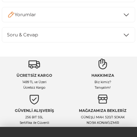
Yorumlar
Soru & Cevap
Bu ürüne ilk yorumu siz yapın!
Yorum Yaz
Ürün hakkında henüz soru sorulmamış.
ÜCRETSİZ KARGO
HAKKIMIZA
Soru Sor
1499 TL ve Üzeri
Biz kimiz?
Ücretsiz Kargo
Tanışalım!
GÜVENLİ ALIŞVERİŞ
MAĞAZAMIZA BEKLERİZ
256 BIT SSL
GÜNEŞLİ MAH. 520/1 SOKAK
Sertifika ile Güvenli
NO:9A KONAK\İZMİR