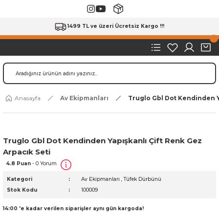
1499 TL ve üzeri Ücretsiz Kargo !!!
Anasayfa
Av Ekipmanları
Truglo Gbl Dot Kendinden Ya
Truglo Gbl Dot Kendinden Yapışkanlı Çift Renk Gez
Arpacık Seti
4.8 Puan
- 0 Yorum
Kategori
Av Ekipmanları
,
Tüfek Dürbünü
Stok Kodu
100009
14:00 'e kadar verilen siparişler aynı gün kargoda!