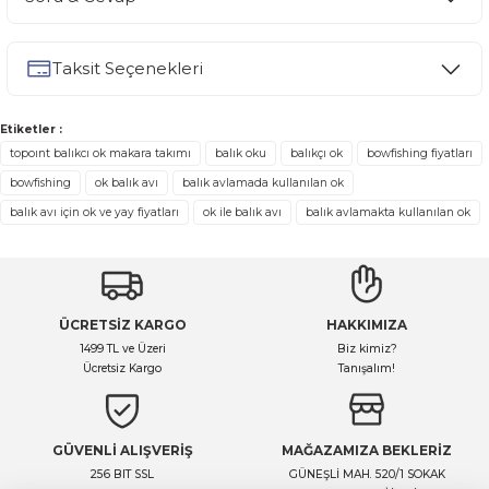
Bu ürüne ilk yorumu siz yapın!
Taksit Seçenekleri
Yorum Yaz
Ürün hakkında henüz soru sorulmamış.
Etiketler :
Soru Sor
topoınt balıkcı ok makara takımı
balık oku
balıkçı ok
bowfishing fiyatları
bowfishing
ok balık avı
balık avlamada kullanılan ok
balık avı için ok ve yay fiyatları
ok ile balık avı
balık avlamakta kullanılan ok
ÜCRETSİZ KARGO
HAKKIMIZA
1499 TL ve Üzeri
Biz kimiz?
Ücretsiz Kargo
Tanışalım!
GÜVENLİ ALIŞVERİŞ
MAĞAZAMIZA BEKLERİZ
256 BIT SSL
GÜNEŞLİ MAH. 520/1 SOKAK