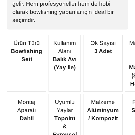
gelir. Hem profesyoneller hem de hobi
olarak bowfishing yapanlar için ideal bir
seçimdir.
Ürün Türü
Kullanım
Ok Sayısı
M
Bowfishing
Alanı
3 Adet
Seti
Balık Avı
(Yay ile)
M
(
H
Montaj
Uyumlu
Malzeme
Aparatı
Yaylar
Alüminyum
S
Dahil
Topoint
/ Kompozit
&
Evrensel