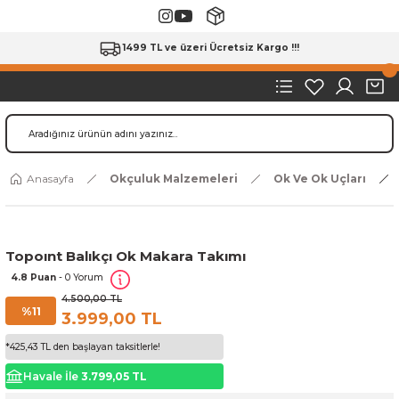
1499 TL ve üzeri Ücretsiz Kargo !!!
Anasayfa
Okçuluk Malzemeleri
Ok Ve Ok Uçları
Topoınt Balıkçı Ok Makara Takımı
4.8 Puan
- 0 Yorum
4.500,00 TL
%11
3.999,00 TL
*425,43 TL den başlayan taksitlerle!
Havale İle
3.799,05 TL