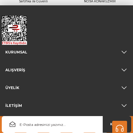
Sertifika ile Güvenli
NO:9A KONAK\İZMİR
KURUMSAL
ALIŞVERİŞ
ÜYELİK
İLETİŞİM
KAYDOL