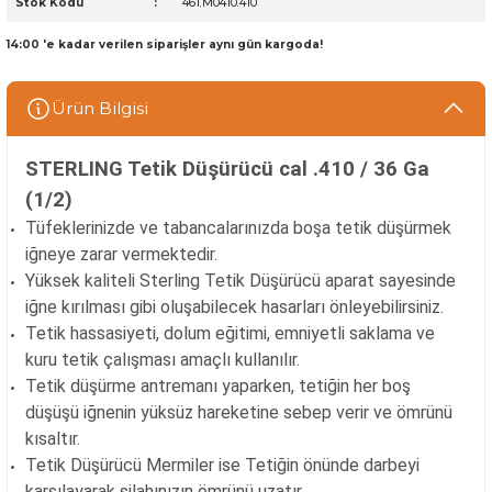
Stok Kodu
461.M0410.410
14:00 'e kadar verilen siparişler aynı gün kargoda!
Ürün Bilgisi
STERLING Tetik Düşürücü cal .410 / 36 Ga
(1/2)
Tüfeklerinizde ve tabancalarınızda boşa tetik düşürmek
iğneye zarar vermektedir.
Yüksek kaliteli Sterling Tetik Düşürücü aparat sayesinde
iğne kırılması gibi oluşabilecek hasarları önleyebilirsiniz.
Tetik hassasiyeti, dolum eğitimi, emniyetli saklama ve
kuru tetik çalışması amaçlı kullanılır.
Tetik düşürme antremanı yaparken, tetiğin her boş
düşüşü iğnenin yüksüz hareketine sebep verir ve ömrünü
kısaltır.
Tetik Düşürücü Mermiler ise Tetiğin önünde darbeyi
karşılayarak silahınızın ömrünü uzatır.