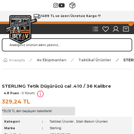
1499 TL ve üzeri Ücretsiz Kargo !!!
Anasayfa
Av Ekipmanları
Taktikal Ürünler
STERL
STERLING Tetik Düşürücü cal .410 / 36 Kalibre
4.8 Puan
- 0 Yorum
329,24 TL
*35,03 TL den başlayan taksitlerle!
Kategori
Taktikal Ürünler
,
Silah Bakım Ürünleri
Marka
Sterling