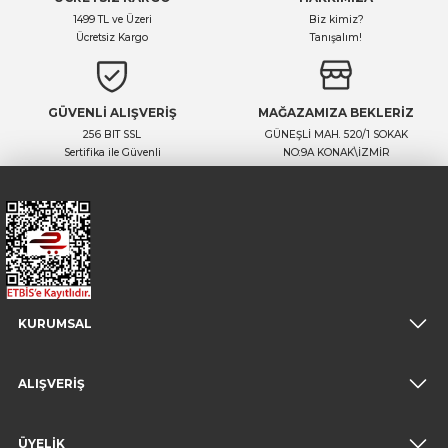
1499 TL ve Üzeri
Biz kimiz?
Ücretsiz Kargo
Tanışalım!
GÜVENLİ ALIŞVERİŞ
MAĞAZAMIZA BEKLERİZ
256 BIT SSL
GÜNEŞLİ MAH. 520/1 SOKAK
Sertifika ile Güvenli
NO:9A KONAK\İZMİR
KURUMSAL
ALIŞVERİŞ
ÜYELİK