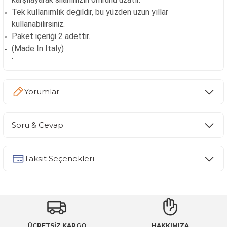
Tek kullanımlık değildir, bu yüzden uzun yıllar
kullanabilirsiniz.
Paket içeriği 2 adettir.
(Made In Italy)
Yorumlar
Soru & Cevap
Bu ürüne ilk yorumu siz yapın!
Taksit Seçenekleri
Yorum Yaz
Ürün hakkında henüz soru sorulmamış.
Soru Sor
ÜCRETSİZ KARGO
HAKKIMIZA