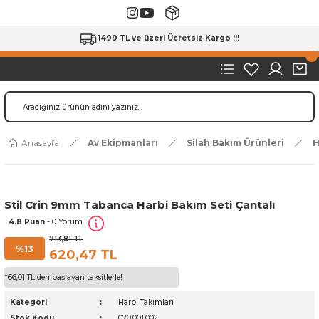
1499 TL ve üzeri Ücretsiz Kargo !!!
Anasayfa
Av Ekipmanları
Silah Bakım Ürünleri
H
Stil Crin 9mm Tabanca Harbi Bakım Seti Çantalı
4.8 Puan
- 0 Yorum
713,81 TL
%13
620,47 TL
*66,01 TL den başlayan taksitlerle!
Kategori
Harbi Takımları
Stok Kodu
070.001.002