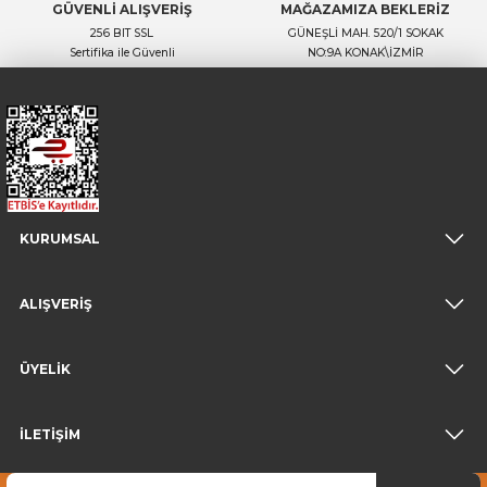
GÜVENLİ ALIŞVERİŞ
MAĞAZAMIZA BEKLERİZ
256 BIT SSL
GÜNEŞLİ MAH. 520/1 SOKAK
Sertifika ile Güvenli
NO:9A KONAK\İZMİR
KURUMSAL
ALIŞVERİŞ
ÜYELİK
İLETİŞİM