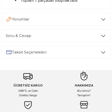
Toplam 7 parçadan oluşmaktadır.
Yorumlar
Soru & Cevap
Bu ürüne ilk yorumu siz yapın!
Taksit Seçenekleri
Yorum Yaz
Ürün hakkında henüz soru sorulmamış.
Soru Sor
ÜCRETSİZ KARGO
HAKKIMIZA
1499 TL ve Üzeri
Biz kimiz?
Ücretsiz Kargo
Tanışalım!