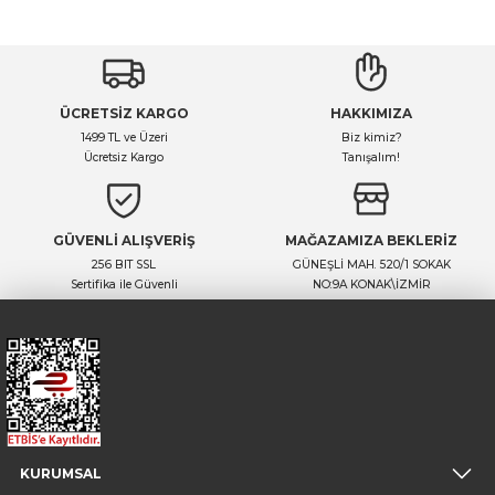
Yorum Yaz
Ürün hakkında henüz soru sorulmamış.
ÜCRETSİZ KARGO
HAKKIMIZA
Soru Sor
1499 TL ve Üzeri
Biz kimiz?
Ücretsiz Kargo
Tanışalım!
GÜVENLİ ALIŞVERİŞ
MAĞAZAMIZA BEKLERİZ
256 BIT SSL
GÜNEŞLİ MAH. 520/1 SOKAK
Sertifika ile Güvenli
NO:9A KONAK\İZMİR
KURUMSAL