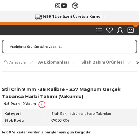
1499 TL ve üzeri Ücretsiz Kargo !!!
Anasayfa
Av Ekipmanları
Silah Bakım Ürünleri
S
Stil Crin 9 mm -38 Kalibre - 357 Magnum Gerçek
Tabanca Harbi Takımı (Vakumlu)
4.8 Puan
- 0 Yorum
Kategori
Silah Bakım Ürünleri
,
Harbi Takımları
Stok Kodu
070.001.004
14:00 'e kadar verilen siparişler aynı gün kargoda!