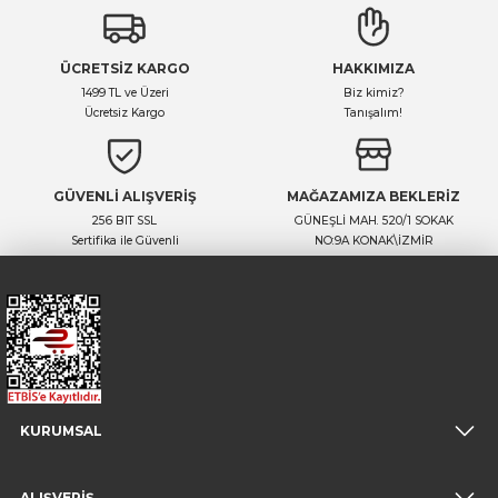
Yorum Yaz
Ürün hakkında henüz soru sorulmamış.
ÜCRETSİZ KARGO
HAKKIMIZA
Soru Sor
1499 TL ve Üzeri
Biz kimiz?
Ücretsiz Kargo
Tanışalım!
GÜVENLİ ALIŞVERİŞ
MAĞAZAMIZA BEKLERİZ
256 BIT SSL
GÜNEŞLİ MAH. 520/1 SOKAK
Sertifika ile Güvenli
NO:9A KONAK\İZMİR
KURUMSAL
ALIŞVERİŞ