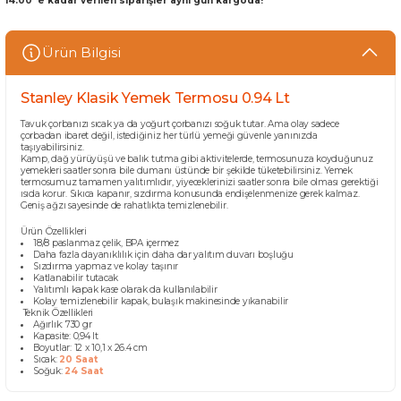
14:00 'e kadar verilen siparişler aynı gün kargoda!
Ürün Bilgisi
Stanley Klasik Yemek Termosu 0.94 Lt
Tavuk çorbanızı sıcak ya da yoğurt çorbanızı soğuk tutar. Ama olay sadece
çorbadan ibaret değil, istediğiniz her türlü yemeği güvenle yanınızda
taşıyabilirsiniz.
Kamp, dağ yürüyüşü ve balık tutma gibi aktivitelerde, termosunuza koyduğunuz
yemekleri saatler sonra bile dumanı üstünde bir şekilde tüketebilirsiniz. Yemek
termosumuz tamamen yalıtımlıdır, yiyeceklerinizi saatler sonra bile olması gerektiği
ısıda korur. Sıkıca kapanır, sızdırma konusunda endişelenmenize gerek kalmaz.
Geniş ağzı sayesinde de rahatlıkta temizlenebilir.
Ürün Özellikleri
18/8 paslanmaz çelik, BPA içermez
Daha fazla dayanıklılık için daha dar yalıtım duvarı boşluğu
Sızdırma yapmaz ve kolay taşınır
Katlanabilir tutacak
Yalıtımlı kapak kase olarak da kullanılabilir
Kolay temizlenebilir kapak, bulaşık makinesinde yıkanabilir
Teknik Özellikleri
Ağırlık: 730 gr
Kapasite: 0,94 lt
Boyutlar: 12 x 10,1 x 26.4 cm
Sıcak:
20 Saat
Soğuk:
24 Saat