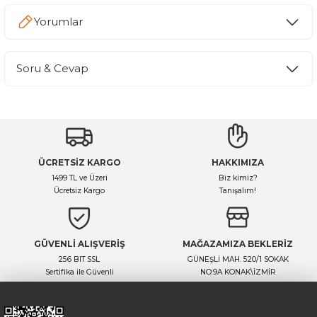
Yorumlar
Soru & Cevap
Bu ürüne ilk yorumu siz yapın!
Yorum Yaz
Ürün hakkında henüz soru sorulmamış.
ÜCRETSİZ KARGO
HAKKIMIZA
Soru Sor
1499 TL ve Üzeri
Biz kimiz?
Ücretsiz Kargo
Tanışalım!
GÜVENLİ ALIŞVERİŞ
MAĞAZAMIZA BEKLERİZ
256 BIT SSL
GÜNEŞLİ MAH. 520/1 SOKAK
Sertifika ile Güvenli
NO:9A KONAK\İZMİR