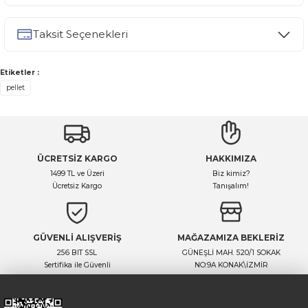
Bu ürüne ilk yorumu siz yapın!
Taksit Seçenekleri
Yorum Yaz
Ürün hakkında henüz soru sorulmamış.
Etiketler :
Soru Sor
pellet
ÜCRETSİZ KARGO
HAKKIMIZA
1499 TL ve Üzeri
Biz kimiz?
Ücretsiz Kargo
Tanışalım!
GÜVENLİ ALIŞVERİŞ
MAĞAZAMIZA BEKLERİZ
256 BIT SSL
GÜNEŞLİ MAH. 520/1 SOKAK
Sertifika ile Güvenli
NO:9A KONAK\İZMİR