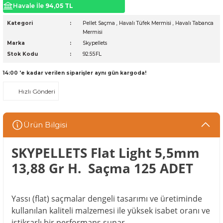
Havale İle
94,05 TL
Kategori
Pellet Saçma
,
Havalı Tüfek Mermisi
,
Havalı Tabanca
Mermisi
Marka
Skypellets
Stok Kodu
92.55FL
14:00 'e kadar verilen siparişler aynı gün kargoda!
Hızlı Gönderi
Ürün Bilgisi
SKYPELLETS Flat Light 5,5mm
13,88 Gr H. Saçma 125 ADET
Yassı (flat) saçmalar dengeli tasarımı ve üretiminde
kullanılan kaliteli malzemesi ile yüksek isabet oranı ve
istikrarlı bir performans sunar.