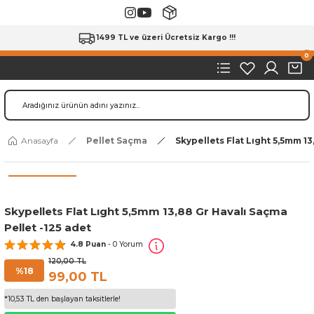
1499 TL ve üzeri Ücretsiz Kargo !!!
0
Anasayfa
Pellet Saçma
Skypellets Flat Lıght 5,5mm 13
Skypellets Flat Lıght 5,5mm 13,88 Gr Havalı Saçma
Pellet -125 adet
4.8 Puan
- 0 Yorum
120,00 TL
%18
99,00 TL
*10,53 TL den başlayan taksitlerle!