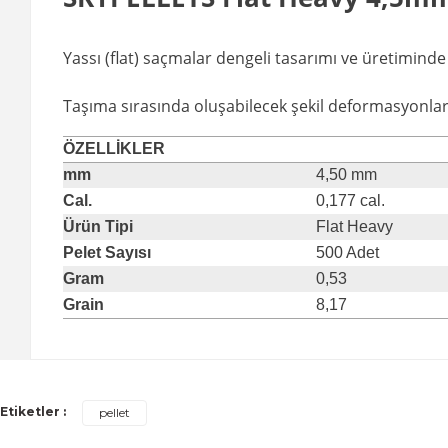
Yassı (flat) saçmalar dengeli tasarımı ve üretiminde 
Taşıma sırasında oluşabilecek şekil deformasyonları
ÖZELLİKLER
mm
4,50 mm
Cal.
0,177 cal.
Ürün Tipi
Flat Heavy
Pelet Sayısı
500 Adet
Gram
0,53
Grain
8,17
Etiketler :
pellet