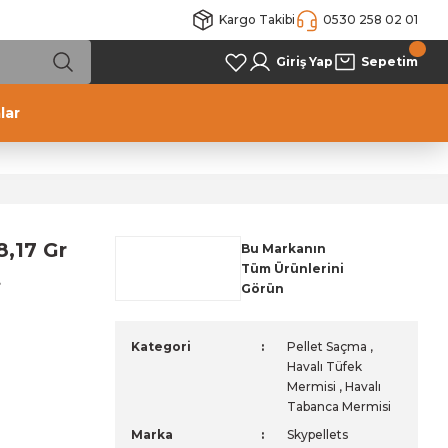
Kargo Takibi
0530 258 02 01
Giriş Yap
Sepetim
lar
8,17 Gr
Bu Markanın
Tüm Ürünlerini
t
Görün
Kategori
Pellet Saçma
,
Havalı Tüfek
Mermisi
,
Havalı
Tabanca Mermisi
Marka
Skypellets