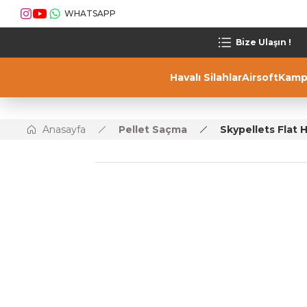
WHATSAPP
Bize Ulaşın !
Havalı Silahlar
Airsoft
Kamp
Anasayfa
Pellet Saçma
Skypellets Flat 