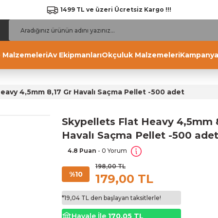
1499 TL ve üzeri Ücretsiz Kargo !!!
 Malzemeleri
Av Ekipmanları
Okçuluk Malzemeleri
Kampanya
Heavy 4,5mm 8,17 Gr Havalı Saçma Pellet -500 adet
Skypellets Flat Heavy 4,5mm 
Havalı Saçma Pellet -500 ade
4.8 Puan
- 0 Yorum
198,00 TL
%10
179,00 TL
*19,04 TL den başlayan taksitlerle!
Havale İle
170,05 TL