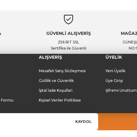
Yorum Yaz
Soru Sor
A
GÜVENLİ ALIŞVERİŞ
MAĞAZ
256 BIT SSL
GÜNEŞL
Sertifika ile Güvenli
NO:
ALIŞVERİŞ
ÜYELİK
Mesafeli Satış Sözleşmesi
Yeni Üyelik
Gizlilik ve Güvenlik
Üye Girişi
İptal İade Koşullari
Şifremi Unuttum
m Formu
Kişisel Veriler Politikası
KAYDOL