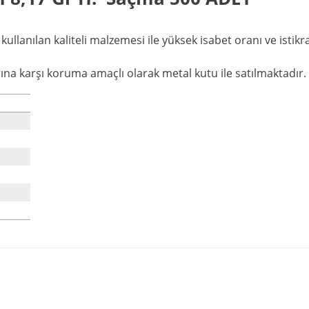
kullanılan kaliteli malzemesi ile yüksek isabet oranı ve istik
na karşı koruma amaçlı olarak metal kutu ile satılmaktadır.
Ürün hakkında henüz soru sorulmamış.
Bu ürüne ilk yorumu siz yapın!