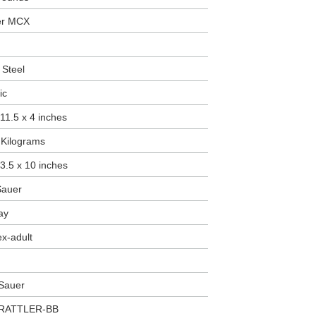
er MCX
y Steel
ic
 11.5 x 4 inches
6 Kilograms
 3.5 x 10 inches
Sauer
ay
ex-adult
 Sauer
-RATTLER-BB