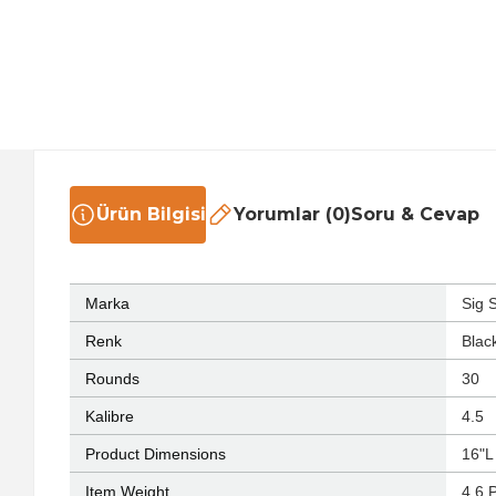
Ürün Bilgisi
Yorumlar (0)
Soru & Cevap
Marka
‎Sig 
Renk
‎Blac
Rounds
‎30
Kalibre
‎4.5
Product Dimensions
‎16"
Item Weight
‎4.6