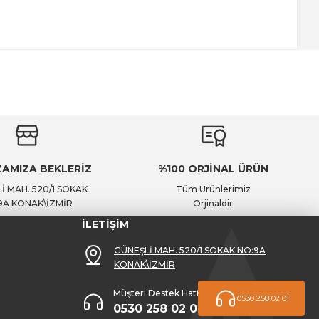
AMIZA BEKLERİZ
%100 ORJİNAL ÜRÜN
İ MAH. 520/1 SOKAK
Tüm Ürünlerimiz
9A KONAK\İZMİR
Orjinaldir
İLETİŞİM
GÜNEŞLİ MAH. 520/1 SOKAK NO:9A
KONAK\İZMİR
Müşteri Destek Hattı
0530 258 02 01
0530 258 02 01