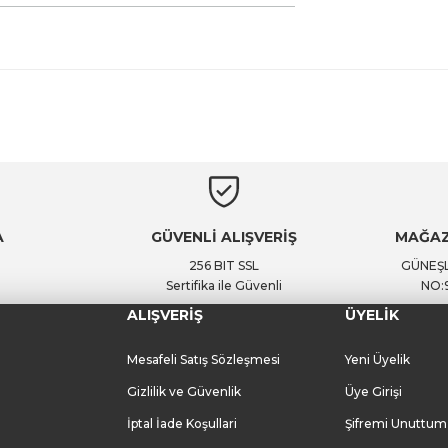
Ürün hakkında henüz soru sorulmamış.
Bu ürüne ilk yorumu siz yapın!
Yorum Yaz
Soru Sor
A
GÜVENLİ ALIŞVERİŞ
MAĞAZ
256 BIT SSL
GÜNEŞL
Sertifika ile Güvenli
NO:
ALIŞVERİŞ
ÜYELİK
Mesafeli Satış Sözleşmesi
Yeni Üyelik
Gizlilik ve Güvenlik
Üye Girişi
İptal İade Koşullari
Şifremi Unuttum