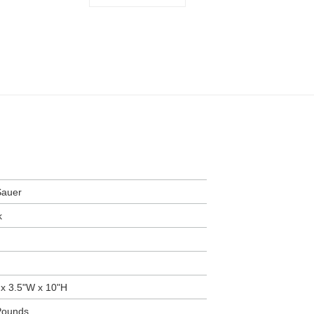
Sauer
k
L x 3.5"W x 10"H
 Pounds