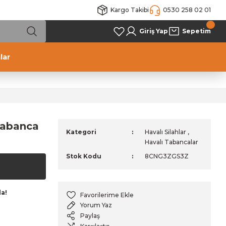
Kargo Takibi
0530 258 02 01
Giriş Yap
Sepetim
lar
Tabanca
Kategori
Havalı Silahlar
,
Havalı Tabancalar
Stok Kodu
8CNG3ZGS3Z
da!
Yorum Yaz
Paylaş