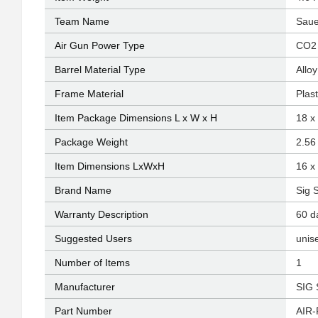
Team Name
‎Sau
Air Gun Power Type
‎CO2
Barrel Material Type
‎Allo
Frame Material
‎Plast
Item Package Dimensions L x W x H
‎18 x
Package Weight
‎2.5
Item Dimensions LxWxH
‎16 x
Brand Name
‎Sig 
Warranty Description
‎60 d
Suggested Users
‎unis
Number of Items
‎1
Manufacturer
‎SIG
Part Number
‎AIR