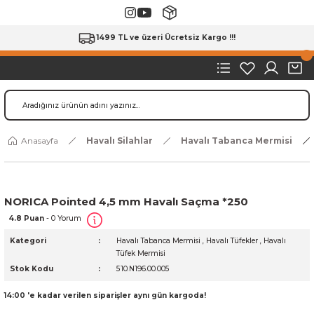
1499 TL ve üzeri Ücretsiz Kargo !!!
Anasayfa
Havalı Silahlar
Havalı Tabanca Mermisi
NORICA Pointed 4,5 mm Havalı Saçma *250
4.8 Puan
- 0 Yorum
Kategori
Havalı Tabanca Mermisi
,
Havalı Tüfekler
,
Havalı
Tüfek Mermisi
Stok Kodu
510.N196.00.005
14:00 'e kadar verilen siparişler aynı gün kargoda!