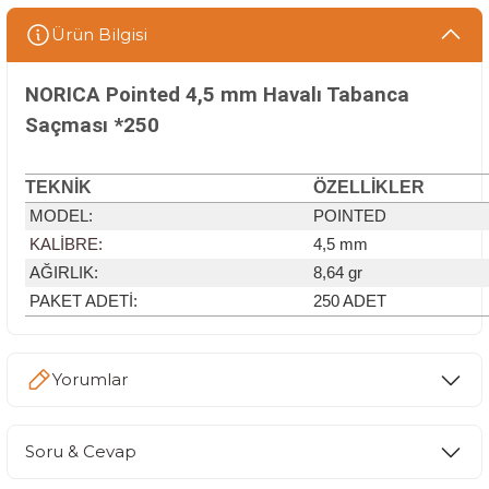
Ürün Bilgisi
NORICA Pointed 4,5 mm Havalı Tabanca
Saçması *250
TEKNİK
ÖZELLİKLER
MODEL
:
POINTED
KALİBRE:
4,5 mm
AĞIRLIK:
8,64 gr
PAKET ADETİ:
250 ADET
Yorumlar
Soru & Cevap
Bu ürüne ilk yorumu siz yapın!