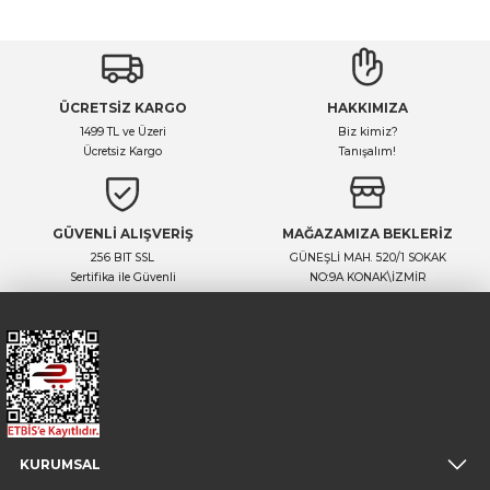
Yorum Yaz
Ürün hakkında henüz soru sorulmamış.
ÜCRETSİZ KARGO
HAKKIMIZA
Soru Sor
1499 TL ve Üzeri
Biz kimiz?
Ücretsiz Kargo
Tanışalım!
GÜVENLİ ALIŞVERİŞ
MAĞAZAMIZA BEKLERİZ
256 BIT SSL
GÜNEŞLİ MAH. 520/1 SOKAK
Sertifika ile Güvenli
NO:9A KONAK\İZMİR
KURUMSAL