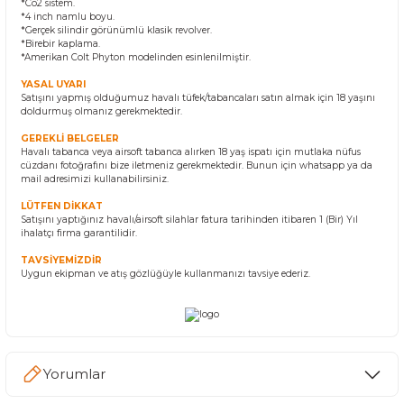
*Co2 sistem.
*4 inch namlu boyu.
*Gerçek silindir görünümlü klasik revolver.
*Birebir kaplama.
*Amerikan Colt Phyton modelinden esinlenilmiştir.
YASAL UYARI
Satışını yapmış olduğumuz havalı tüfek/tabancaları satın almak için 18 yaşını
doldurmuş olmanız gerekmektedir.
GEREKLİ BELGELER
Havalı tabanca veya airsoft tabanca alırken 18 yaş ispatı için mutlaka nüfus
cüzdanı fotoğrafını bize iletmeniz gerekmektedir. Bunun için whatsapp ya da
mail adresimizi kullanabilirsiniz.
LÜTFEN DİKKAT
Satışını yaptığınız havalı/airsoft silahlar fatura tarihinden itibaren 1 (Bir) Yıl
ihalatçı firma garantilidir.
TAVSİYEMİZDİR
Uygun ekipman ve atış gözlüğüyle kullanmanızı tavsiye ederiz.
Yorumlar