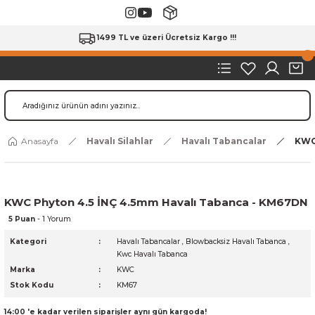
1499 TL ve üzeri Ücretsiz Kargo !!!
Anasayfa
Havalı Silahlar
Havalı Tabancalar
KWC
KWC Phyton 4.5 İNÇ 4.5mm Havalı Tabanca - KM67DN
5 Puan
- 1 Yorum
Kategori
Havalı Tabancalar
,
Blowbacksiz Havalı Tabanca
,
Kwc Havalı Tabanca
Marka
KWC
Stok Kodu
KM67
14:00 'e kadar verilen siparişler aynı gün kargoda!