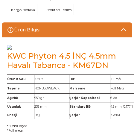
Kargo Bedava
Stoktan Teslim
Ürün Bilgisi
KWC Phyton 4.5 İNÇ 4.5mm
Havalı Tabanca - KM67DN
Ürün Kodu
KM67
Hız
101 m/s
Tepme
NONBLOWBACK
Malzeme
Full Metal
Ağırlık
950 gr
Şarjör Kapasitesi
6 Ad
Uzunluk
235 mm
Standart BB
4.5 mm (0.177")
Enerji
1.8 j
Şarjör
KW141
*Birebir ölçek
*Full metal.