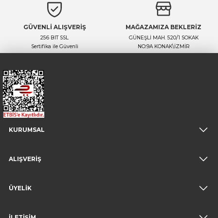
GÜVENLİ ALIŞVERİŞ
MAĞAZAMIZA BEKLERİZ
256 BIT SSL
GÜNEŞLİ MAH. 520/1 SOKAK
Sertifika ile Güvenli
NO:9A KONAK\İZMİR
KURUMSAL
ALIŞVERİŞ
ÜYELİK
İLETİŞİM