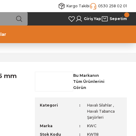
Kargo Takibi
0530 258 02 01
Giriş Yap
Sepetim
lar
.5 mm
Bu Markanın
Tüm Ürünlerini
Görün
Kategori
Havalı Silahlar
,
Havalı Tabanca
Şarjörleri
Marka
KWC
Stok Kodu
KW118