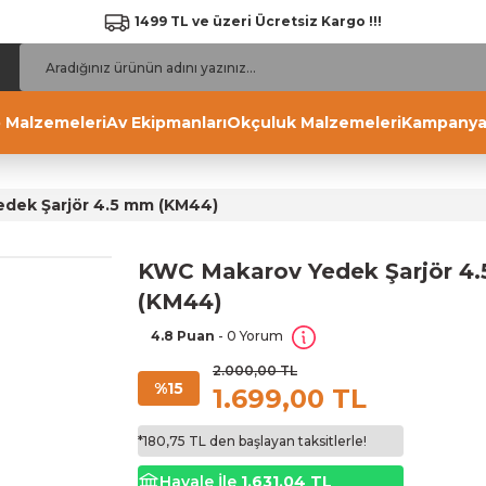
1499 TL ve üzeri Ücretsiz Kargo !!!
 Malzemeleri
Av Ekipmanları
Okçuluk Malzemeleri
Kampanya
dek Şarjör 4.5 mm (KM44)
KWC Makarov Yedek Şarjör 4
(KM44)
4.8 Puan
- 0 Yorum
2.000,00 TL
%15
1.699,00 TL
*180,75 TL den başlayan taksitlerle!
Havale İle
1.631,04 TL