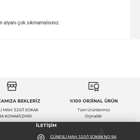
n alyanı çok sıkmamalısınız.
AMIZA BEKLERİZ
%100 ORJİNAL ÜRÜN
İ MAH. 520/1 SOKAK
Tüm Ürünlerimiz
9A KONAK\İZMİR
Orjinaldir
İLETİŞİM
GÜNEŞLİ MAH. 520/1 SOKAK NO:9A