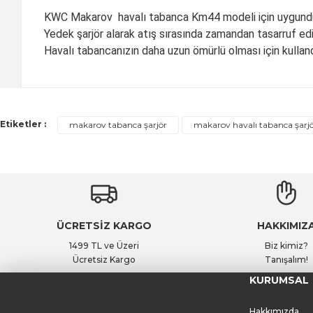
KWC Makarov havalı tabanca Km44 modeli için uygundu
Yedek şarjör alarak atış sırasında zamandan tasarruf edip a
Havalı tabancanızın daha uzun ömürlü olması için kullan
Etiketler :
makarov tabanca şarjör
makarov havalı tabanca şarj
ÜCRETSİZ KARGO
HAKKIMIZ
1499 TL ve Üzeri
Biz kimiz?
Ücretsiz Kargo
Tanışalım!
KURUMSAL
Hakkımızda