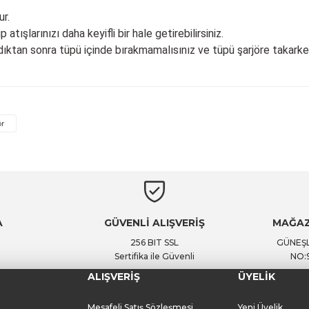
r.
tışlarınızı daha keyifli bir hale getirebilirsiniz.
dıktan sonra tüpü içinde bırakmamalısınız ve tüpü şarjöre takarke
Ürün hakkında henüz soru sorulmamış.
Bu ürüne ilk yorumu siz yapın!
ör
Yorum Yaz
Soru Sor
A
GÜVENLİ ALIŞVERİŞ
MAĞAZ
256 BIT SSL
GÜNEŞL
Sertifika ile Güvenli
NO:
ALIŞVERİŞ
ÜYELİK
Mesafeli Satış Sözleşmesi
Yeni Üyelik