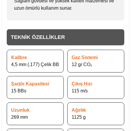
Sağlam gövdesi ve yüksek kaliteli malzemesi ile
uzun ömürlü kullanım sunar.
TEKNİK ÖZELLİKLER
Kalibre
Gaz Sistemi
4,5 mm (.177) Çelik BB
12 gr CO₂
Şarjör Kapasitesi
Çıkış Hızı
15 BBs
115 m/s
Uzunluk
Ağırlık
269 mm
1125 g