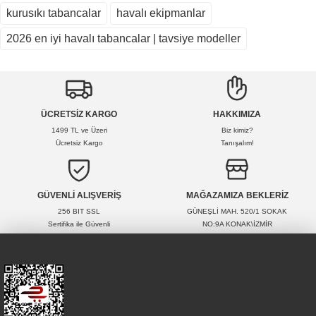
kalacaktır. Ancak tek tek ve seri tam otomatik atışları
Soru Sor
kurusıkı tabancalar
havalı ekipmanlar
süper ötesi.
2026 en iyi havalı tabancalar | tavsiye modeller
5.0 Puan
- 1 Yorum
M... T... | 26/01/2026
Yorum Yaz
ÜCRETSİZ KARGO
HAKKIMIZA
1499 TL ve Üzeri
Biz kimiz?
Ücretsiz Kargo
Tanışalım!
GÜVENLİ ALIŞVERİŞ
MAĞAZAMIZA BEKLERİZ
256 BIT SSL
GÜNEŞLİ MAH. 520/1 SOKAK
Sertifika ile Güvenli
NO:9A KONAK\İZMİR