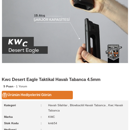
Kwc Desert Eagle Taktikal Havalı Tabanca 4.5mm
5 Puan
- 1 Yorum
Ürünün Hediyelerini Görün
Kategori
Havalı Silahlar
,
Blowbackli Havalı Tabanca
,
Kwc Havalı
Tabanca
Marka
KWC
Stok Kodu
kmb54
Hediyesi
.