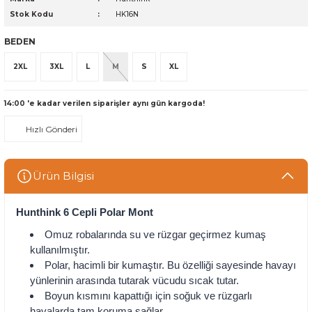
Stok Kodu
HK16N
BEDEN
2XL
3XL
L
M
S
XL
14:00 'e kadar verilen siparişler aynı gün kargoda!
Hızlı Gönderi
Ürün Bilgisi
Hunthink 6 Cepli Polar Mont
Omuz robalarında su ve rüzgar geçirmez kumaş
kullanılmıştır.
Polar, hacimli bir kumaştır. Bu özelliği sayesinde havayı
yünlerinin arasında tutarak vücudu sıcak tutar.
Boyun kısmını kapattığı için soğuk ve rüzgarlı
havalarda tam koruma sağlar.