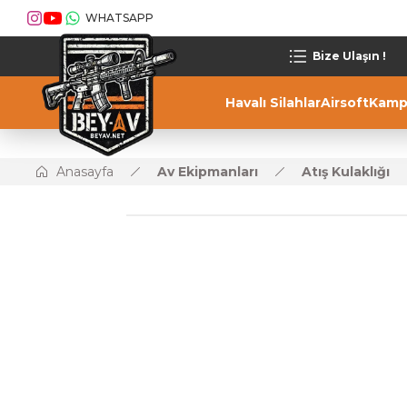
WHATSAPP
Bize Ulaşın !
Havalı Silahlar
Airsoft
Kamp
Anasayfa
Av Ekipmanları
Atış Kulaklığı