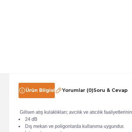
Ürün Bilgisi
Yorumlar (0)
Soru & Cevap
Gıllsen atış kulaklıkları; avcılık ve atıcılık faaliyetler
24 dB
Dış mekan ve poligonlarda kullanıma uygundur.