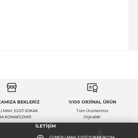
AMIZA BEKLERİZ
%100 ORJİNAL ÜRÜN
İ MAH. 520/1 SOKAK
Tüm Ürünlerimiz
9A KONAK\İZMİR
Orjinaldir
İLETİŞİM
GÜNEŞLİ MAH. 520/1 SOKAK NO:9A