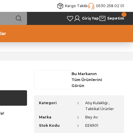
Kargo Takibi
0530 258 02 01
Giriş Yap
Sepetim
lar
Bu Markanın
Tüm Ürünlerini
Görün
Kategori
Atış Kulaklığı
,
Taktikal Ürünler
da!
Marka
Bey Av
Stok Kodu
EE6901