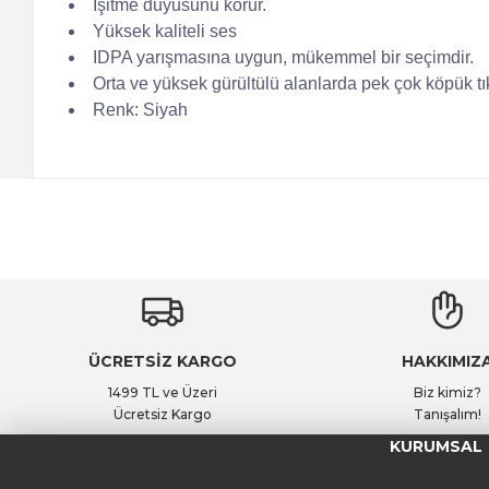
İşitme duyusunu korur.
Yüksek kaliteli ses
IDPA yarışmasına uygun, mükemmel bir seçimdir.
Orta ve yüksek gürültülü alanlarda pek çok köpük tık
Renk: Siyah
ÜCRETSİZ KARGO
HAKKIMIZ
1499 TL ve Üzeri
Biz kimiz?
Ücretsiz Kargo
Tanışalım!
KURUMSAL