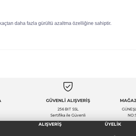
açtan daha fazla gürültü azaltma özelliğine sahiptir.
Ürün hakkında henüz soru sorulmamış.
Bu ürüne ilk yorumu siz yapın!
Yorum Yaz
Soru Sor
A
GÜVENLİ ALIŞVERİŞ
MAĞAZ
256 BIT SSL
GÜNEŞL
Sertifika ile Güvenli
NO:
ALIŞVERİŞ
ÜYELİK