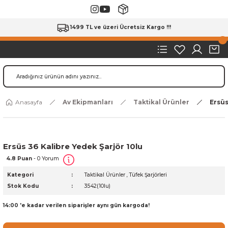
1499 TL ve üzeri Ücretsiz Kargo !!!
Anasayfa
Av Ekipmanları
Taktikal Ürünler
Ersüs
Ersüs 36 Kalibre Yedek Şarjör 10lu
4.8 Puan
- 0 Yorum
Kategori
Taktikal Ürünler
,
Tüfek Şarjörleri
Stok Kodu
3542(10lu)
14:00 'e kadar verilen siparişler aynı gün kargoda!