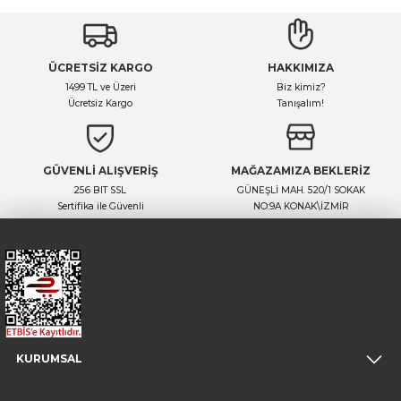
Yorum Yaz
Ürün hakkında henüz soru sorulmamış.
ÜCRETSİZ KARGO
HAKKIMIZA
Soru Sor
1499 TL ve Üzeri
Biz kimiz?
Ücretsiz Kargo
Tanışalım!
GÜVENLİ ALIŞVERİŞ
MAĞAZAMIZA BEKLERİZ
256 BIT SSL
GÜNEŞLİ MAH. 520/1 SOKAK
Sertifika ile Güvenli
NO:9A KONAK\İZMİR
KURUMSAL