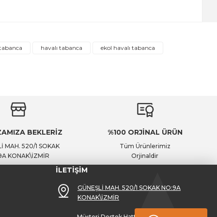
ı tabanca
havalı tabanca
ekol havalı tabanca
AMIZA BEKLERİZ
%100 ORJİNAL ÜRÜN
İ MAH. 520/1 SOKAK
Tüm Ürünlerimiz
9A KONAK\İZMİR
Orjinaldir
İLETİŞİM
GÜNEŞLİ MAH. 520/1 SOKAK NO:9A
KONAK\İZMİR
Müşteri Destek Hattı