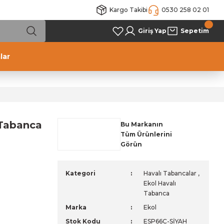
Kargo Takibi
0530 258 02 01
Giriş Yap
Sepetim
lar
 Tabanca
Bu Markanın
Tüm Ürünlerini
Görün
Kategori
Havalı Tabancalar
,
Ekol Havalı
Tabanca
Marka
Ekol
Stok Kodu
ESP66C-SİYAH