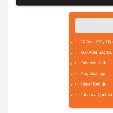
10 Adet CO₂ Tüp
600 Adet Saçma
Tabanca Kılıfı
Atış Gözlüğü
Hedef Kağıdı
Tabanca Çantası