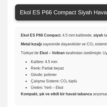
Ekol ES P66 Compact Siyah Hava
Ekol ES P66 Compact
, 4.5 mm kalibrede,
siyah
ta
Metal kızağı
sayesinde dayanıklıdır ve CO₂ sistemi 
Türkiye’de
Ekol – Voltran
tarafından üretilmiştir. U
Kalibre: 4.5 mm
Renk: Parlak beyaz
Gövde: polimer
Çalışma Sistemi: CO₂ tüplü
Üretim: Yerli – Ekol
Kompakt, şık ve etkili bir havalı tabanca
arıyorsa