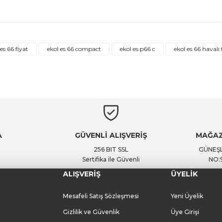
Ürün hakkında henüz soru sorulmamış.
es 66 fiyat
ekol es 66 compact
ekol es p66 c
ekol es 66 haval
Soru Sor
A
GÜVENLİ ALIŞVERİŞ
MAĞAZ
256 BIT SSL
GÜNEŞL
Sertifika ile Güvenli
NO:
ALIŞVERİŞ
ÜYELİK
Mesafeli Satış Sözleşmesi
Yeni Üyelik
Gizlilik ve Güvenlik
Üye Girişi