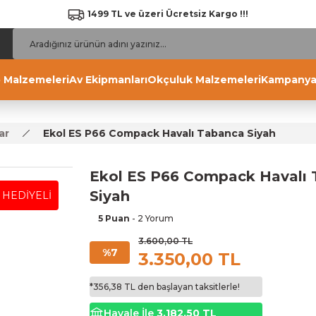
1499 TL ve üzeri Ücretsiz Kargo !!!
 Malzemeleri
Av Ekipmanları
Okçuluk Malzemeleri
Kampanya
ar
Ekol ES P66 Compack Havalı Tabanca Siyah
Ekol ES P66 Compack Havalı
Siyah
HEDİYELİ
5 Puan
- 2 Yorum
3.600,00 TL
%7
3.350,00 TL
*356,38 TL den başlayan taksitlerle!
Havale İle
3.182,50 TL