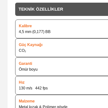
TEKNİK ÖZELLİKLER
Kalibre
4,5 mm (0,177) BB
Güç Kaynağı
CO₂
Garanti
Ömür boyu
Hız
130 m/s 442 fps
Malzeme
Metal kızak & Polimer gövde