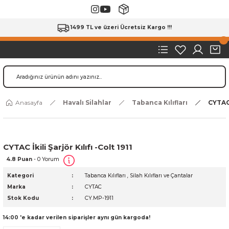
1499 TL ve üzeri Ücretsiz Kargo !!!
Anasayfa
Havalı Silahlar
Tabanca Kılıfları
CYTAC İ
CYTAC İkili Şarjör Kılıfı -Colt 1911
4.8 Puan
- 0 Yorum
Kategori
Tabanca Kılıfları
,
Silah Kılıfları ve Çantalar
Marka
CYTAC
Stok Kodu
CY.MP-1911
14:00 'e kadar verilen siparişler aynı gün kargoda!