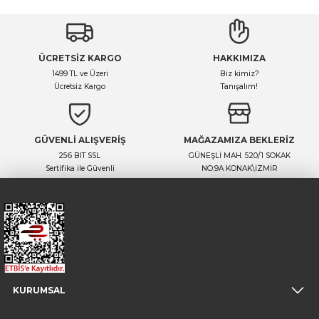
Yorum Yaz
Ürün hakkında henüz soru sorulmamış.
ÜCRETSİZ KARGO
HAKKIMIZA
Soru Sor
1499 TL ve Üzeri
Biz kimiz?
Ücretsiz Kargo
Tanışalım!
GÜVENLİ ALIŞVERİŞ
MAĞAZAMIZA BEKLERİZ
256 BIT SSL
GÜNEŞLİ MAH. 520/1 SOKAK
Sertifika ile Güvenli
NO:9A KONAK\İZMİR
KURUMSAL