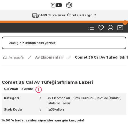
1499 TL ve üzeri Ücretsiz Kargo !!!
Anasayfa
Av Ekipmanları
Comet 36 Cal Av Tüfeği Sıfı
Comet 36 Cal Av Tüfeği Sıfırlama Lazeri
4.8 Puan
- 0 Yorum
Kategori
Av Ekipmanları
,
Tüfek Dürbünü
,
Taktikal Ürünler
,
Sıfırlama Lazeri
Stok Kodu
lzr36kalibre
14:00 'e kadar verilen siparişler aynı gün kargoda!