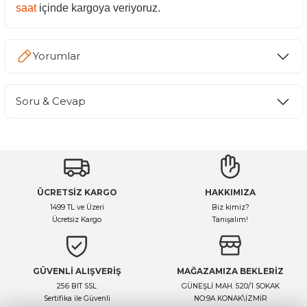
saat
içinde kargoya veriyoruz.
Yorumlar
Soru & Cevap
Bu ürüne ilk yorumu siz yapın!
Yorum Yaz
Ürün hakkında henüz soru sorulmamış.
ÜCRETSİZ KARGO
HAKKIMIZA
Soru Sor
1499 TL ve Üzeri
Biz kimiz?
Ücretsiz Kargo
Tanışalım!
GÜVENLİ ALIŞVERİŞ
MAĞAZAMIZA BEKLERİZ
256 BIT SSL
GÜNEŞLİ MAH. 520/1 SOKAK
Sertifika ile Güvenli
NO:9A KONAK\İZMİR