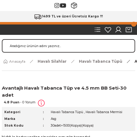
1499 TL ve üzeri Ücretsiz Kargo !!!
Anasayfa
Havalı Silahlar
Havalı Tabanca Tüpü
A
Avantajlı Havalı Tabanca Tüp ve 4.5 mm BB Seti-30
adet
4.8 Puan
- 0 Yorum
Kategori
Havalı Tabanca Tüpü
,
Havalı Tabanca Mermisi
Marka
Asg
Stok Kodu
30adet+1500(Kopya)(Kopya)