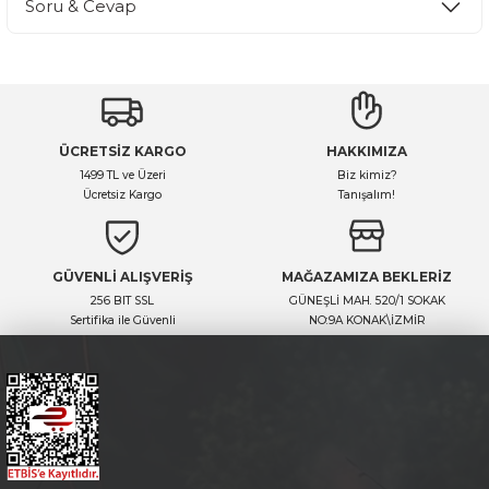
Soru & Cevap
Bu ürüne ilk yorumu siz yapın!
Yorum Yaz
Ürün hakkında henüz soru sorulmamış.
ÜCRETSİZ KARGO
HAKKIMIZA
Soru Sor
1499 TL ve Üzeri
Biz kimiz?
Ücretsiz Kargo
Tanışalım!
GÜVENLİ ALIŞVERİŞ
MAĞAZAMIZA BEKLERİZ
256 BIT SSL
GÜNEŞLİ MAH. 520/1 SOKAK
Sertifika ile Güvenli
NO:9A KONAK\İZMİR