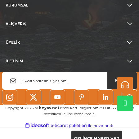
KURUMSAL
ALIŞVERİŞ
ÜYELİK
İLETİŞİM
KAYDOL
Copyright 2025 ©
beyav.net
Kredi kartı bilgileriniz 256Bit SSL güvenlik
sertifikası ile korunmaktadır.
ideasoft
ile
e-
hazırlandı.
ticaret
paketleri
GELİNCE HABER VER