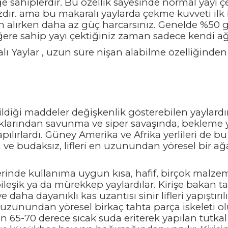
iğe sahiplerdir. Bu özellik sayesinde normal yayı 
ır. ama bu makaralı yaylarda çekme kuvveti ilk baş
n alırken daha az güç harcarsınız. Genelde %50 gi
re sahip yayı çektiğiniz zaman sadece kendi ağırl
ı Yaylar , uzun süre nişan alabilme özelliğinden 
ldiği maddeler değişkenlik gösterebilen yaylardı
larından savunma ve siper savaşında, bekleme yer
ılırlardı. Güney Amerika ve Afrika yerlileri de bu
 ve budaksız, lifleri en uzunundan yöresel bir ağ
rinde kullanıma uygun kısa, hafif, birçok malzem
bileşik ya da mürekkep yaylardılar. Kirişe bakan 
a dayanıklı kas uzantısı sinir lifleri yapıştırılır,
zunundan yöresel birkaç tahta parça iskeleti oluşt
65-70 derece sıcak suda eriterek yapılan tutkal ku