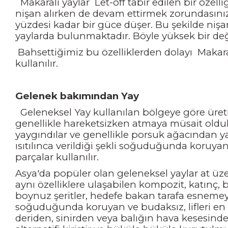
Makaralı yaylar Let-off tabir edilen bir özell
nişan alırken de devam ettirmek zorundasınızd
yüzdesi kadar bir güce düşer. Bu şekilde nişa
yaylarda bulunmaktadır. Böyle yüksek bir değe
Bahsettiğimiz bu özelliklerden dolayı Makaral
kullanılır.
Gelenek bakımından Yay
Geleneksel Yay kullanılan bölgeye göre üreti
genellikle hareketsizken atmaya müsait olduk
yaygındılar ve genellikle porsuk ağacından yap
ısıtılınca verildiği şekli soğuduğunda koruyan
parçalar kullanılır.
Asya'da popüler olan geleneksel yaylar at üze
aynı özelliklere ulaşabilen kompozit, katınç, 
boynuz şeritler, hedefe bakan tarafa esnemeye dah
soğuduğunda koruyan ve budaksız, lifleri en u
deriden, sinirden veya balığın hava kesesinden 