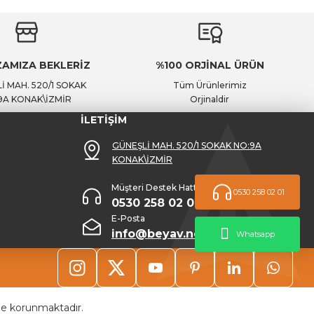
AMIZA BEKLERİZ
%100 ORJİNAL ÜRÜN
İ MAH. 520/1 SOKAK
Tüm Ürünlerimiz
9A KONAK\İZMİR
Orjinaldir
İLETİŞİM
GÜNEŞLİ MAH. 520/1 SOKAK NO:9A
KONAK\İZMİR
Müşteri Destek Hattı
0530 258 02 01
0530 258 02 01
E-Posta
info@beyav.net
Whatsapp
 ile korunmaktadır.