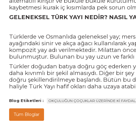
alternatifi kiriştir ve büküle büküle kurutulm
kaybetmesi kurak iç kısımlarda pek sorun olmasa 
GELENEKSEL TÜRK YAYI NEDİR? NASIL Y
Türklerde ve Osmanlıda geleneksel yay; mersi
ayağındaki sinir ve akça ağacı kullanılarak y
kompozit yay adı verilmektedir. Milattan önce
bulunmuştur. Bulunan bu yay uzun ve farklı b
Türkler doğudan batıya doğru göç ederken yay
daha kıvrımlı bir şekil almasıydı. Diğer bir 
doğru şekillendirilmeye başlandı. Bütün bu d
haliyle Türk Yayı hafif okları daha uzaya atab
Blog Etiketleri :
OKÇULUĞUN ÇOÇUKLAR ÜZERİNDE Kİ FAYDAL
Tüm Bloglar