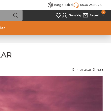
Kargo Takibi
0530 258 02 01
0
Giriş Yap
Sepetim
lar
LAR
14-01-2021
14:38