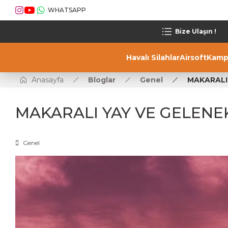
WHATSAPP
Bize Ulaşın !
Havalı Silahlar
Airsoft
Kamp
Anasayfa
Bloglar
Genel
MAKARALI
MAKARALI YAY VE GELENE
Genel