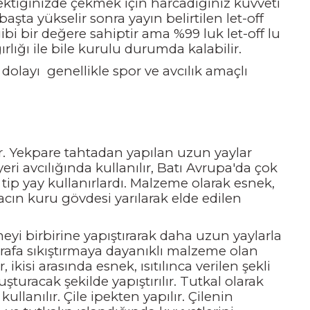
çektiğinizde çekmek için harcadığınız kuvveti
ta yükselir sonra yayın belirtilen let-off
bi bir değere sahiptir ama %99 luk let-off lu
ığı ile bile kurulu durumda kalabilir.
dolayı genellikle spor ve avcılık amaçlı
r. Yekpare tahtadan yapılan uzun yaylar
i avcılığında kullanılır, Batı Avrupa'da çok
 tip yay kullanırlardı. Malzeme olarak esnek,
acın kuru gövdesi yarılarak elde edilen
eyi birbirine yapıştırarak daha uzun yaylarla
tarafa sıkıştırmaya dayanıklı malzeme olan
 ikisi arasında esnek, ısıtılınca verilen şekli
uracak şekilde yapıştırılır. Tutkal olarak
llanılır. Çile ipekten yapılır. Çilenin