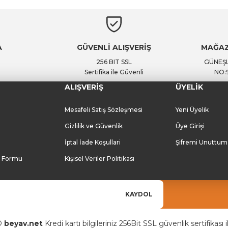
A
GÜVENLİ ALIŞVERİŞ
MAĞAZ
256 BIT SSL
GÜNEŞL
Sertifika ile Güvenli
NO:
ALIŞVERİŞ
ÜYELİK
Mesafeli Satış Sözleşmesi
Yeni Üyelik
Gizlilik ve Güvenlik
Üye Girişi
İptal İade Koşullari
Şifremi Unuttum
m Formu
Kişisel Veriler Politikası
KAYDOL
©
beyav.net
Kredi kartı bilgileriniz 256Bit SSL güvenlik sertifikası