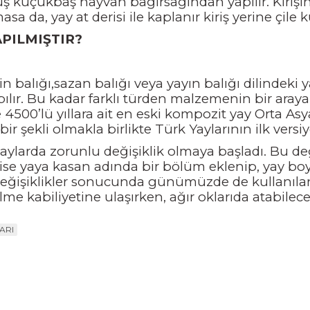
uş küçükbaş hayvan bağırsağından yapılır. Kirişin
da, yay at derisi ile kaplanır kiriş yerine çile ku
APILMIŞTIR?
n balığı,sazan balığı veya yayın balığı dilindeki
apılır. Bu kadar farklı türden malzemenin bir aray
 4500’lü yıllara ait en eski kompozit yay Orta A
ir şekli olmakla birlikte Türk Yaylarının ilk ve
larda zorunlu değişiklik olmaya başladı. Bu deği
şey ise yaya kasan adında bir bölüm eklenip, yay 
eğişiklikler sonucunda günümüzde de kullanılan"
ilme kabiliyetine ulaşırken, ağır oklarıda atabilec
ARI