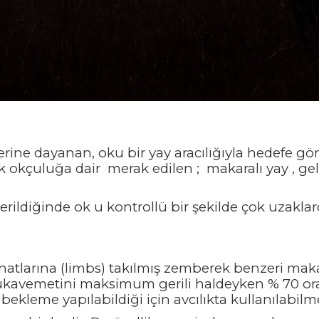
ine dayanan, oku bir yay aracılığıyla hedefe gö
k okçuluğa dair merak edilen ; makaralı yay , gel
lıverildiğinde ok u kontrollü bir şekilde çok uzakl
kanatlarına (limbs) takılmış zemberek benzeri mak
kavemetini maksimum gerili haldeyken % 70 oran
ekleme yapılabildiği için avcılıkta kullanılabil