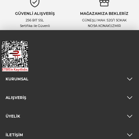
GÜVENLİ ALIŞVERİŞ
MAĞAZAMIZA BEKLERİZ
256 BIT SSL
GÜNEŞLİ MAH. 520/1 SOKAK
Sertifika ile Güvenli
NO:9A KONAK\İZMİR
KURUMSAL
ALIŞVERİŞ
ÜYELİK
İLETİŞİM