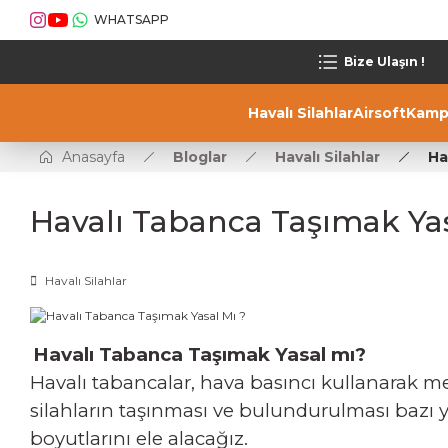
WHATSAPP
Bize Ulaşın !
Havalı Silahlar
Airsoft
Kamp
Anasayfa
Bloglar
Havalı Silahlar
Ha
Havalı Tabanca Taşımak Yas
Havalı Silahlar
Havalı Tabanca Taşımak Yasal mı?
Havalı tabancalar, hava basıncı kullanarak merm
silahların taşınması ve bulundurulması bazı y
boyutlarını ele alacağız.