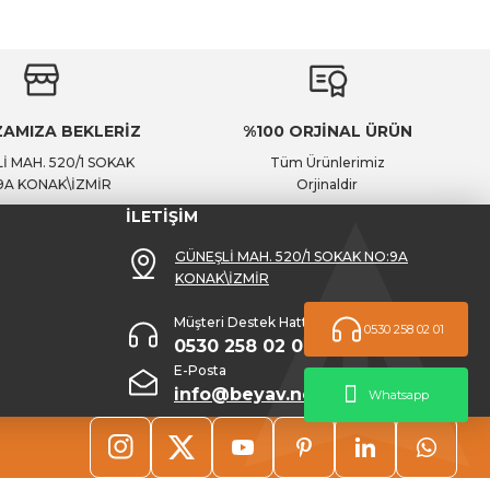
AMIZA BEKLERİZ
%100 ORJİNAL ÜRÜN
İ MAH. 520/1 SOKAK
Tüm Ürünlerimiz
9A KONAK\İZMİR
Orjinaldir
İLETİŞİM
GÜNEŞLİ MAH. 520/1 SOKAK NO:9A
KONAK\İZMİR
Müşteri Destek Hattı
0530 258 02 01
0530 258 02 01
E-Posta
info@beyav.net
Whatsapp