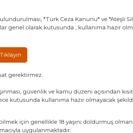
ulundurulması, *Türk Ceza Kanunu* ve *Ateşli Sila
 genel olarak kutusunda , kullanıma hazır olmaya
Tıklayın
at gerektirmez.
ınması, güvenlik ve kamu düzeni açısından kısıtl
ece kutusunda kullanıma hazır olmayacak şekilde fa
ilmek için genellikle 18 yaşını doldurmuş olmanız
amacıyla uygulanmaktadır.