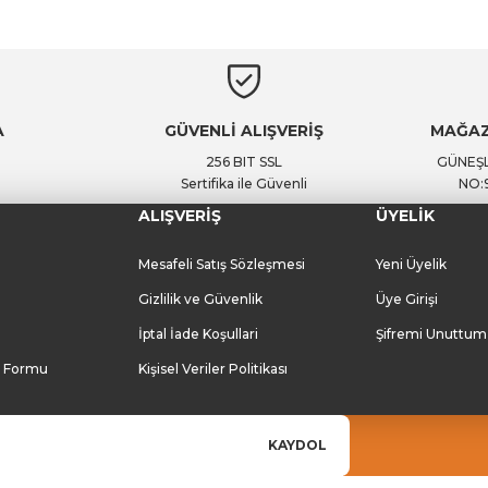
A
GÜVENLİ ALIŞVERİŞ
MAĞAZ
256 BIT SSL
GÜNEŞL
Sertifika ile Güvenli
NO:
ALIŞVERİŞ
ÜYELİK
Mesafeli Satış Sözleşmesi
Yeni Üyelik
Gizlilik ve Güvenlik
Üye Girişi
İptal İade Koşullari
Şifremi Unuttum
m Formu
Kişisel Veriler Politikası
KAYDOL