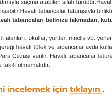
rdımıyla saçma atabilen silah türüdür.Haval
alışabilir.Havalı tabancalar faturasıyla bi
valı tabancaları belinize takmadan, kutu
ı alanları, okullar, yurtlar, meclis vb. yerl
ereği havalı tüfek ve tabancalar avda kull
ra Cezası verilir. Havalı tabancalar fatura
 takılı olmamalıdır.
ni incelemek için
tıklayın
.