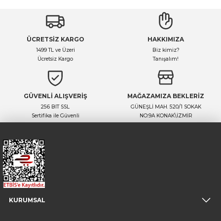
ÜCRETSİZ KARGO
HAKKIMIZA
1499 TL ve Üzeri
Biz kimiz?
Ücretsiz Kargo
Tanışalım!
GÜVENLİ ALIŞVERİŞ
MAĞAZAMIZA BEKLERİZ
256 BIT SSL
GÜNEŞLİ MAH. 520/1 SOKAK
Sertifika ile Güvenli
NO:9A KONAK\İZMİR
KURUMSAL