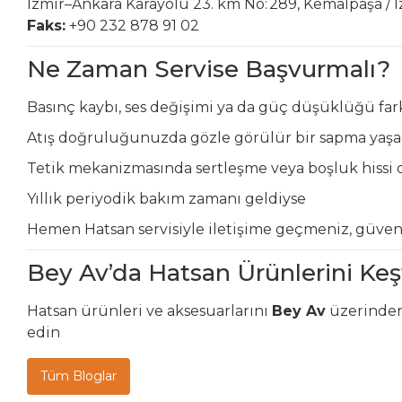
İzmir–Ankara Karayolu 23. km No: 289, Kemalpaşa / 
Faks:
+90 232 878 91 02
Ne Zaman Servise Başvurmalı?
Basınç kaybı, ses değişimi ya da güç düşüklüğü fark
Atış doğruluğunuzda gözle görülür bir sapma yaşa
Tetik mekanizmasında sertleşme veya boşluk hissi 
Yıllık periyodik bakım zamanı geldiyse
Hemen Hatsan servisiyle iletişime geçmeniz, güven
Bey Av’da Hatsan Ürünlerini Keş
Hatsan ürünleri ve aksesuarlarını
Bey Av
üzerinden 
edin
Tüm Bloglar