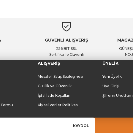
A
GÜVENLİ ALIŞVERİŞ
MAĞAZ
256 BIT SSL
GÜNEŞL
Sertifika ile Güvenli
NO:
ALIŞVERİŞ
ÜYELİK
Mesafeli Satış Sözleşmesi
Yeni Üyelik
Gizlilik ve Güvenlik
Üye Girişi
İptal İade Koşullari
Şifremi Unuttum
m Formu
Kişisel Veriler Politikası
KAYDOL