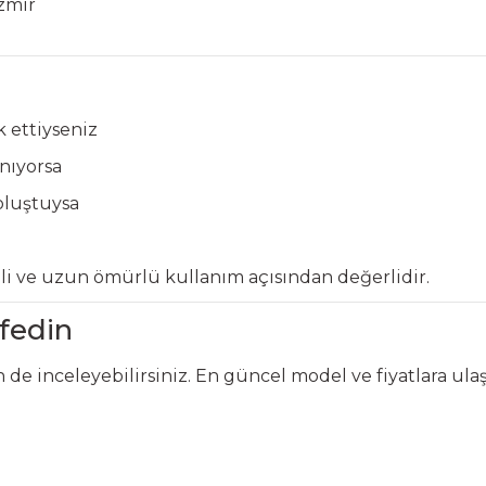
İzmir
 ettiyseniz
nıyorsa
oluştuysa
li ve uzun ömürlü kullanım açısından değerlidir.
fedin
de inceleyebilirsiniz. En güncel model ve fiyatlara ul