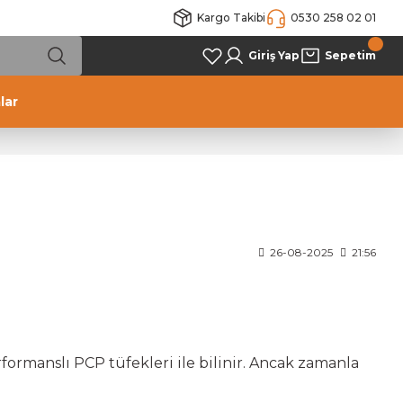
Kargo Takibi
0530 258 02 01
Giriş Yap
Sepetim
lar
26-08-2025
21:56
rformanslı PCP tüfekleri ile bilinir. Ancak zamanla