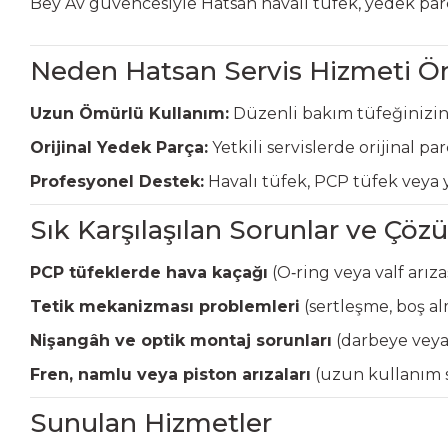
Bey Av güvencesiyle Hatsan havalı tüfek, yedek par
Neden Hatsan Servis Hizmeti Ö
Uzun Ömürlü Kullanım:
Düzenli bakım tüfeğinizin
Orijinal Yedek Parça:
Yetkili servislerde orijinal par
Profesyonel Destek:
Havalı tüfek, PCP tüfek veya 
Sık Karşılaşılan Sorunlar ve Çöz
PCP tüfeklerde hava kaçağı
(O‑ring veya valf arıza
Tetik mekanizması problemleri
(sertleşme, boş al
Nişangâh ve optik montaj sorunları
(darbeye veya 
Fren, namlu veya piston arızaları
(uzun kullanım s
Sunulan Hizmetler