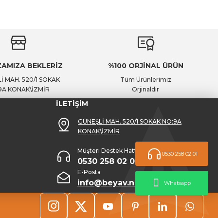
AMIZA BEKLERİZ
%100 ORJİNAL ÜRÜN
İ MAH. 520/1 SOKAK
Tüm Ürünlerimiz
9A KONAK\İZMİR
Orjinaldir
İLETİŞİM
GÜNEŞLİ MAH. 520/1 SOKAK NO:9A
KONAK\İZMİR
Müşteri Destek Hattı
0530 258 02 01
0530 258 02 01
E-Posta
info@beyav.net
Whatsapp