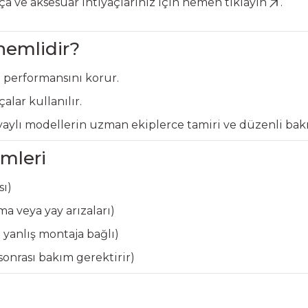
ça ve aksesuar ihtiyaçlarınız için hemen
tıklayın
.
nemlidir?
 performansını korur.
çalar kullanılır.
yaylı modellerin uzman ekiplerce tamiri ve düzenli bakı
ümleri
sı)
ma veya yay arızaları)
yanlış montaja bağlı)
onrası bakım gerektirir)