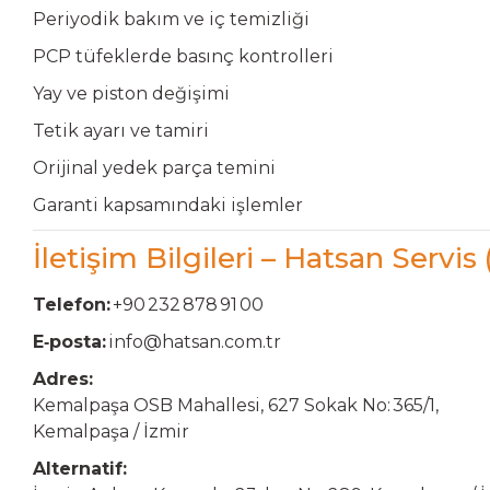
Periyodik bakım ve iç temizliği
PCP tüfeklerde basınç kontrolleri
Yay ve piston değişimi
Tetik ayarı ve tamiri
Orijinal yedek parça temini
Garanti kapsamındaki işlemler
İletişim Bilgileri – Hatsan Servis 
Telefon:
+90 232 878 91 00
E‑posta:
info@hatsan.com.tr
Adres:
Kemalpaşa OSB Mahallesi, 627 Sokak No: 365/1,
Kemalpaşa / İzmir
Alternatif: