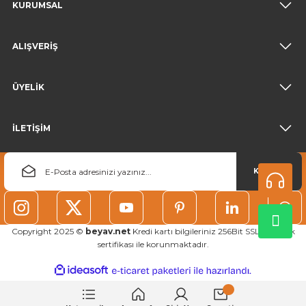
KURUMSAL
ALIŞVERİŞ
ÜYELİK
İLETİŞİM
KAYDOL
Copyright 2025 ©
beyav.net
Kredi kartı bilgileriniz 256Bit SSL güvenlik
sertifikası ile korunmaktadır.
ideasoft
ile
e-
hazırlandı.
ticaret
paketleri