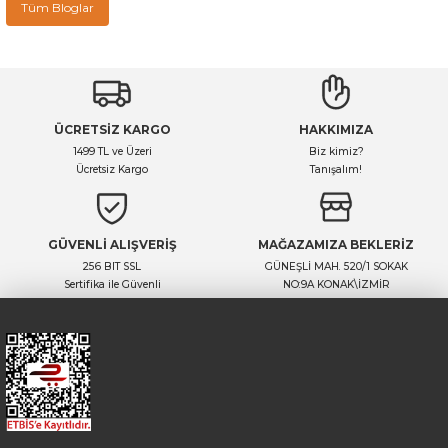
Tüm Bloglar
ÜCRETSİZ KARGO
HAKKIMIZA
1499 TL ve Üzeri
Biz kimiz?
Ücretsiz Kargo
Tanışalım!
GÜVENLİ ALIŞVERİŞ
MAĞAZAMIZA BEKLERİZ
256 BIT SSL
GÜNEŞLİ MAH. 520/1 SOKAK
Sertifika ile Güvenli
NO:9A KONAK\İZMİR