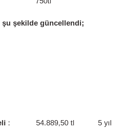
 bedeli 750tl
 şu şekilde güncellendi;
eli
: 54.889,50 tl 5 yıl