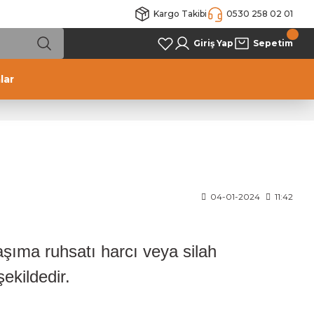
Kargo Takibi
0530 258 02 01
Giriş Yap
Sepetim
lar
04-01-2024
11:42
taşıma ruhsatı harcı veya silah
şekildedir.