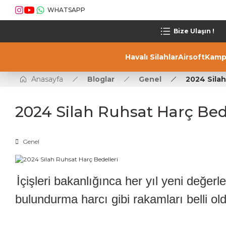
WHATSAPP
Bize Ulaşın !
Havalı Silahlar
Airsoft
Kamp
Anasayfa
Bloglar
Genel
2024 Silah
2024 Silah Ruhsat Harç Bed
Genel
İçişleri bakanlığınca her yıl yeni değer
bulundurma harcı gibi rakamları belli old