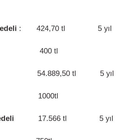
edeli
: 424,70 tl 5 yıl
400 tl
54.889,50 tl 5 yıl
ücreti 1000tl
deli
17.566 tl
5 yıl