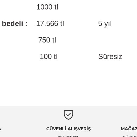
rt bedeli : 1000 tl
 bedeli
: 17.566 tl 5 yıl
edeli : 750 tl
edeli :
100 tl Süresiz
A
GÜVENLİ ALIŞVERİŞ
MAĞAZ