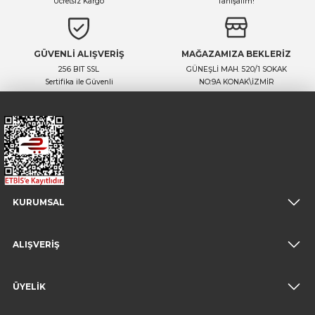
Ücretsiz Kargo
Tanışalım!
GÜVENLİ ALIŞVERİŞ
MAĞAZAMIZA BEKLERİZ
256 BIT SSL
GÜNEŞLİ MAH. 520/1 SOKAK
Sertifika ile Güvenli
NO:9A KONAK\İZMİR
KURUMSAL
ALIŞVERİŞ
ÜYELİK