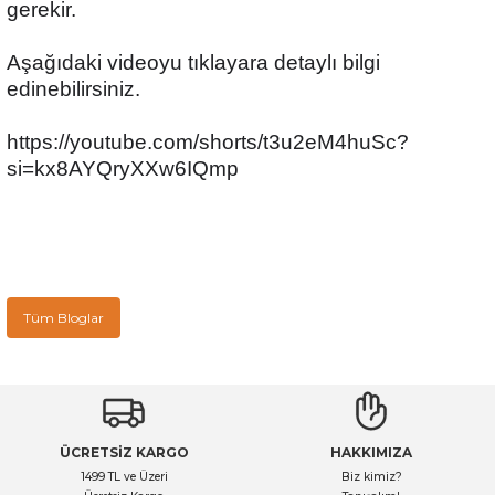
gerekir.
Aşağıdaki videoyu tıklayara detaylı bilgi
edinebilirsiniz.
https://youtube.com/shorts/t3u2eM4huSc?
si=kx8AYQryXXw6IQmp
Tüm Bloglar
ÜCRETSİZ KARGO
HAKKIMIZA
1499 TL ve Üzeri
Biz kimiz?