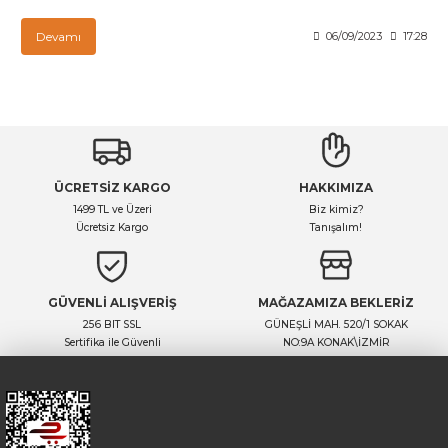
Devamı
06/09/2023
17:28
ÜCRETSİZ KARGO
HAKKIMIZA
1499 TL ve Üzeri
Biz kimiz?
Ücretsiz Kargo
Tanışalım!
GÜVENLİ ALIŞVERİŞ
MAĞAZAMIZA BEKLERİZ
256 BIT SSL
GÜNEŞLİ MAH. 520/1 SOKAK
Sertifika ile Güvenli
NO:9A KONAK\İZMİR