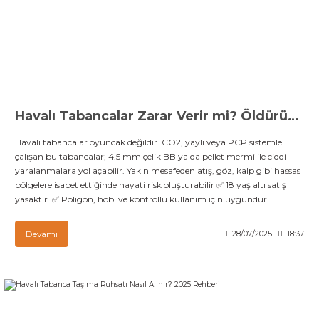
Havalı Tabancalar Zarar Verir mi? Öldürür mü? İşte Gerçekler!
Havalı tabancalar oyuncak değildir. CO2, yaylı veya PCP sistemle
çalışan bu tabancalar; 4.5 mm çelik BB ya da pellet mermi ile ciddi
yaralanmalara yol açabilir. Yakın mesafeden atış, göz, kalp gibi hassas
bölgelere isabet ettiğinde hayati risk oluşturabilir ✅ 18 yaş altı satış
yasaktır. ✅ Poligon, hobi ve kontrollü kullanım için uygundur.
Devamı
28/07/2025
18:37