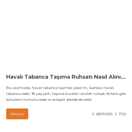
Havalı Tabanca Taşıma Ruhsatı Nasıl Alınır? 2025 Rehberi
Bu yazımızda, havalı tabanca taşımak yasal mı, lisanssız havalı
tabanca nedir, 18 yaş şartı, taşıma kuralları ve silah ruhsatı ile farkı gibi
konuların tümünü sade ve anlaşılır şekilde ele aldık.
Devamı
28/07/2025
17:25